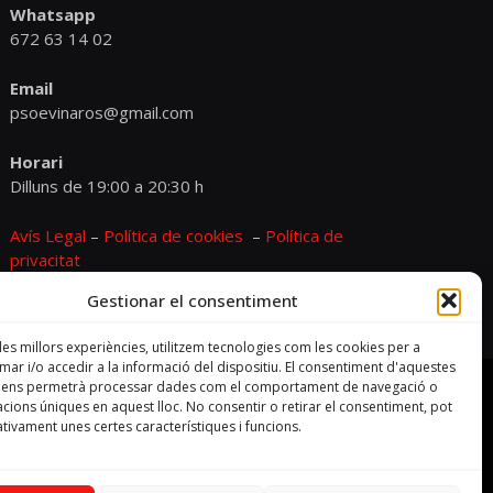
Whatsapp
672 63 14 02
Email
psoevinaros@gmail.com
Horari
Dilluns de 19:00 a 20:30 h
Avís Legal
–
Política de cookies
–
Política de
privacitat
Gestionar el consentiment
 les millors experiències, utilitzem tecnologies com les cookies per a
r i/o accedir a la informació del dispositiu. El consentiment d'aquestes
s ens permetrà processar dades com el comportament de navegació o
cacions úniques en aquest lloc. No consentir o retirar el consentiment, pot
tivament unes certes característiques i funcions.