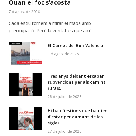
Quan el foc s’acosta
7 d'agost de 2026
Cada estiu tornem a mirar el mapa amb
preocupació. Però la veritat és que això…
El Carnet del Bon Valencià
3 d'agost de 2026
Tres anys deixant escapar
subvencions per als camins
rurals.
28 de juliol de 2026
Hi ha qüestions que haurien
d’estar per damunt de les
sigles.
27 de juliol de 2026