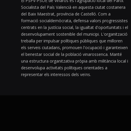
El PSPV-PSOE de Vinaròs és l'agrupació local del Partit
Socialista del País Valencià en aquesta ciutat costanera
del Baix Maestrat, província de Castelló. Com a
formació socialdemòcrata, defensa valors progressistes
centrats en la justícia social, la igualtat d'oportunitats i el
desenvolupament sostenible del municipi. L'organització
treballa per impulsar polítiques públiques que milloren
els serveis ciutadans, promouen l'ocupació i garanteixen
el benestar social de la població vinarossenca. Manté
una estructura organitzativa pròpia amb militància local i
desenvolupa activitats polítiques orientades a
representar els interessos dels veïns.