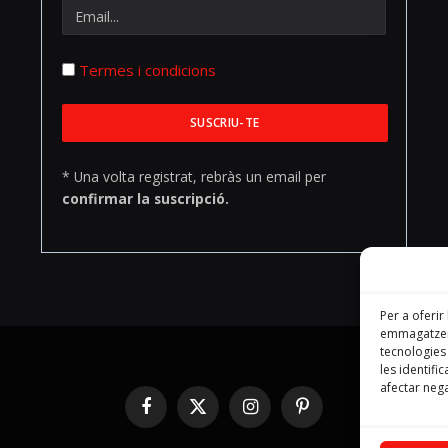
Termes i condicions
* Una volta registrat, rebràs un email per
confirmar la suscripció.
Per a oferir
emmagatzema
tecnologie
les identifi
afectar nega
Facebook
X
Instagram
Pinterest
(Twitter)