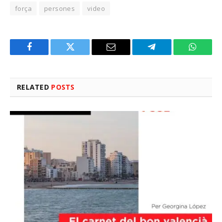
força
persones
video
Facebook
Twitter
Email
Telegram
WhatsA
RELATED
POSTS