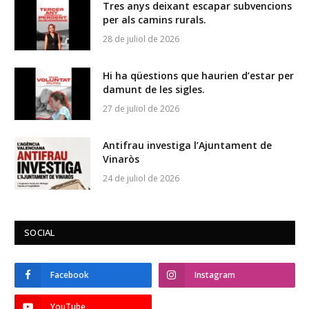
Tres anys deixant escapar subvencions
per als camins rurals.
28 de juliol de 2026
Hi ha qüestions que haurien d’estar per
damunt de les sigles.
27 de juliol de 2026
Antifrau investiga l’Ajuntament de
Vinaròs
24 de juliol de 2026
SOCIAL
Facebook
Instagram
YouTube