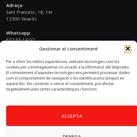
Adreça
Sant Francesc, 18, 1er
12500 Vinaròs
Whatsapp
672 63 14 02
Gestionar el consentiment
Email
psoevinaros@gmail.com
Per a oferir les millors experiències, utilitzem tecnologies com les
cookies per a emmagatzemar i/o accedir a la informació del dispositiu.
El consentiment d'aquestes tecnologies ens permetrà processar dades
Horari
com el comportament de navegació o les identificacions úniques en
Dilluns de 19:00 a 20:30 h
aquest lloc. No consentir o retirar el consentiment, pot afectar
negativament unes certes característiques i funcions.
Avís Legal
–
Política de cookies
–
Política de privacitat
ACCEPTA
DENEGA