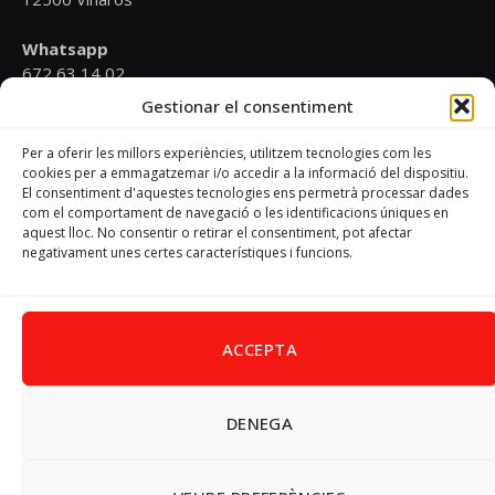
Whatsapp
672 63 14 02
Gestionar el consentiment
Email
psoevinaros@gmail.com
Per a oferir les millors experiències, utilitzem tecnologies com les
cookies per a emmagatzemar i/o accedir a la informació del dispositiu.
El consentiment d'aquestes tecnologies ens permetrà processar dades
Horari
com el comportament de navegació o les identificacions úniques en
Dilluns de 19:00 a 20:30 h
aquest lloc. No consentir o retirar el consentiment, pot afectar
negativament unes certes característiques i funcions.
Avís Legal
–
Política de cookies
–
Política de privacitat
ACCEPTA
DENEGA
Facebook
X
Instagram
Pinterest
(Twitter)
© 2026 PSPV - Vinaròs