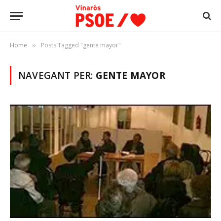
Home
Posts Tagged "gente mayor"
»
NAVEGANT PER:
GENTE MAYOR