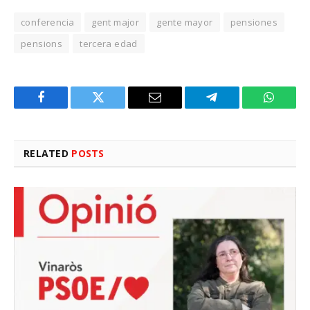
conferencia
gent major
gente mayor
pensiones
pensions
tercera edad
Facebook
Twitter
Email
Telegram
WhatsA
RELATED
POSTS