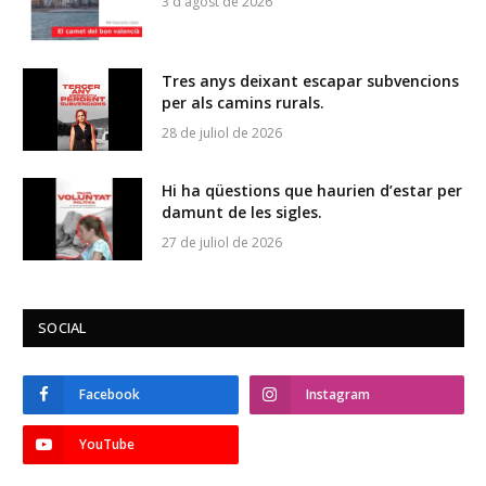
3 d'agost de 2026
Tres anys deixant escapar subvencions
per als camins rurals.
28 de juliol de 2026
Hi ha qüestions que haurien d’estar per
damunt de les sigles.
27 de juliol de 2026
SOCIAL
Facebook
Instagram
YouTube