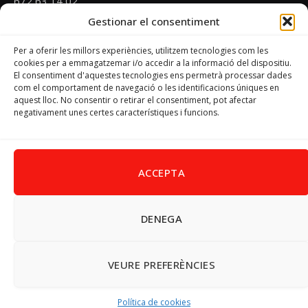
672 63 14 02
Gestionar el consentiment
Email
psoevinaros@gmail.com
Per a oferir les millors experiències, utilitzem tecnologies com les
cookies per a emmagatzemar i/o accedir a la informació del dispositiu.
El consentiment d'aquestes tecnologies ens permetrà processar dades
Horari
com el comportament de navegació o les identificacions úniques en
Dilluns de 19:00 a 20:30 h
aquest lloc. No consentir o retirar el consentiment, pot afectar
negativament unes certes característiques i funcions.
Avís Legal
–
Política de cookies
–
Política de privacitat
ACCEPTA
DENEGA
Facebook
X
Instagram
Pinterest
(Twitter)
© 2026 PSPV - Vinaròs
VEURE PREFERÈNCIES
Política de cookies