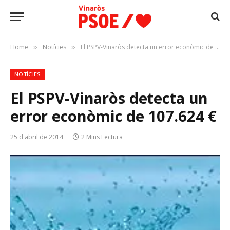
Home
Notícies
El PSPV-Vinaròs detecta un error econòmic de 107.624 €
»
»
NOTÍCIES
El PSPV-Vinaròs detecta un
error econòmic de 107.624 €
25 d'abril de 2014
2 Mins Lectura