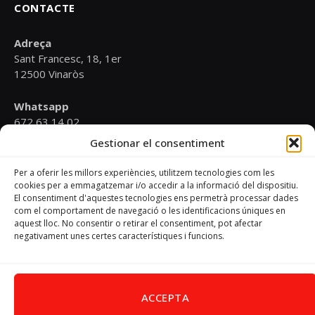
CONTACTE
Adreça
Sant Francesc, 18, 1er
12500 Vinaròs
Whatsapp
672 63 14 02
Gestionar el consentiment
Email
psoevinaros@gmail.com
Per a oferir les millors experiències, utilitzem tecnologies com les
cookies per a emmagatzemar i/o accedir a la informació del dispositiu.
El consentiment d'aquestes tecnologies ens permetrà processar dades
Horari
com el comportament de navegació o les identificacions úniques en
Dilluns de 19:00 a 20:30 h
aquest lloc. No consentir o retirar el consentiment, pot afectar
negativament unes certes característiques i funcions.
Avís Legal
–
Política de cookies
–
Política de privacitat
ACCEPTA