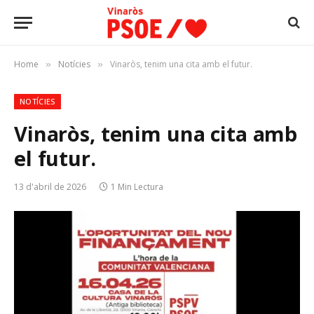
Home
Notícies
Vinaròs, tenim una cita amb el futur.
»
»
NOTÍCIES
Vinaròs, tenim una cita amb
el futur.
13 d'abril de 2026
1 Min Lectura