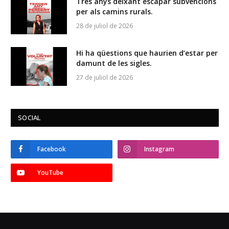
Tres anys deixant escapar subvencions
per als camins rurals.
28 de juliol de 2026
Hi ha qüestions que haurien d’estar per
damunt de les sigles.
27 de juliol de 2026
SOCIAL
Facebook
Instagram
YouTube