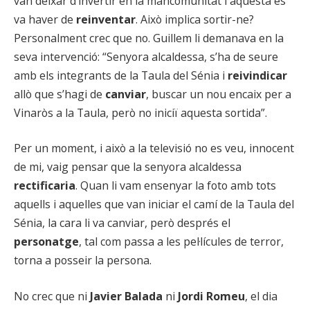
van deixar d’invertir en la mancomunitat i aquesta es
va haver de
reinventar
. Això implica sortir-ne?
Personalment crec que no. Guillem li demanava en la
seva intervenció: “Senyora alcaldessa, s’ha de seure
amb els integrants de la Taula del Sénia i
reivindicar
allò que s’hagi de
canviar
, buscar un nou encaix per a
Vinaròs a la Taula, però no iniciï aquesta sortida”.
Per un moment, i això a la televisió no es veu, innocent
de mi, vaig pensar que la senyora alcaldessa
rectificaria
. Quan li vam ensenyar la foto amb tots
aquells i aquelles que van iniciar el camí de la Taula del
Sénia, la cara li va canviar, però després el
personatge
, tal com passa a les pel·lícules de terror,
torna a posseir la persona.
No crec que ni
Javier Balada
ni
Jordi Romeu
, el dia