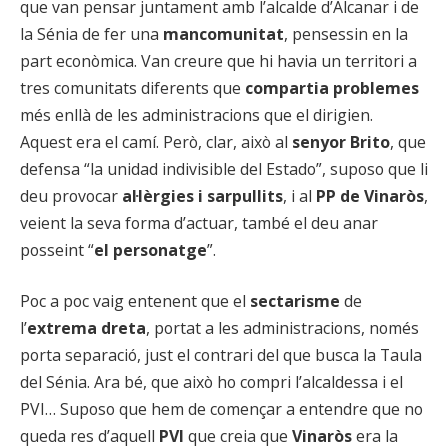
que van pensar juntament amb l’alcalde d’Alcanar i de
la Sénia de fer una
mancomunitat
, pensessin en la
part econòmica. Van creure que hi havia un territori a
tres comunitats diferents que
compartia problemes
més enllà de les administracions que el dirigien.
Aquest era el camí. Però, clar, això al
senyor Brito
, que
defensa “la unidad indivisible del Estado”, suposo que li
deu provocar
al·lèrgies i sarpullits
, i al
PP de Vinaròs
,
veient la seva forma d’actuar, també el deu anar
posseint “
el personatge
”.
Poc a poc vaig entenent que el
sectarisme
de
l’
extrema dreta
, portat a les administracions, només
porta separació, just el contrari del que busca la Taula
del Sénia. Ara bé, que això ho compri l’alcaldessa i el
PVI… Suposo que hem de començar a entendre que no
queda res d’aquell
PVI
que creia que
Vinaròs
era la