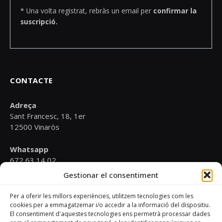
* Una volta registrat, rebràs un email per
confirmar la
suscripció.
CONTACTE
Adreça
Sant Francesc, 18, 1er
12500 Vinaròs
Whatsapp
672 63 14 02
Gestionar el consentiment
Email
psoevinaros@gmail.com
Per a oferir les millors experiències, utilitzem tecnologies com les
cookies per a emmagatzemar i/o accedir a la informació del dispositiu.
El consentiment d'aquestes tecnologies ens permetrà processar dades
Horari