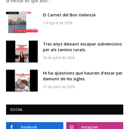
la veritat és que això…
El Carnet del Bon Valencià
3 d'agost de 2026
Tres anys deixant escapar subvencions
per als camins rurals.
28 de juliol de 2026
Hi ha qüestions que haurien d’estar per
damunt de les sigles.
27 de juliol de 2026
SOCIAL
Facebook
Instagram