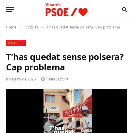
Home
Notícies
T’has quedat sense polsera? Cap problema
»
»
NOTÍCIES
T’has quedat sense polsera?
Cap problema
8 de juny de 2026
1 Min Lectura