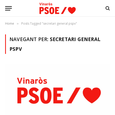
Home
Posts Tagged "secretari general pspv"
»
NAVEGANT PER:
SECRETARI GENERAL
PSPV