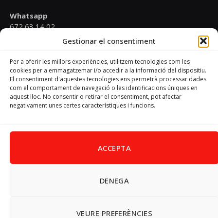
Whatsapp
672 63 14 02
Gestionar el consentiment
Email
psoevinaros@gmail.com
Per a oferir les millors experiències, utilitzem tecnologies com les
cookies per a emmagatzemar i/o accedir a la informació del dispositiu.
El consentiment d'aquestes tecnologies ens permetrà processar dades
Horari
com el comportament de navegació o les identificacions úniques en
Dilluns de 19:00 a 20:30 h
aquest lloc. No consentir o retirar el consentiment, pot afectar
negativament unes certes característiques i funcions.
Avís Legal
–
Política de cookies
–
Política de privacitat
ACCEPTA
DENEGA
Facebook
X
Instagram
Pinterest
(Twitter)
© 2026 PSPV - Vinaròs
VEURE PREFERÈNCIES