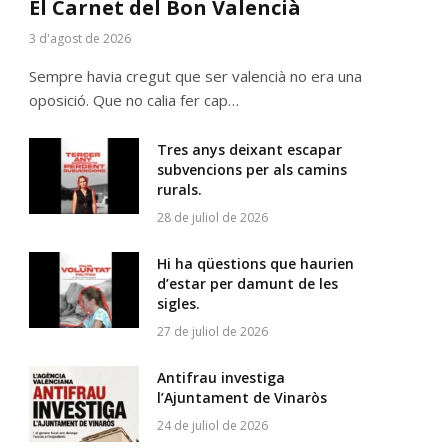
El Carnet del Bon Valencià
3 d'agost de 2026
Sempre havia cregut que ser valencià no era una
oposició. Que no calia fer cap…
Tres anys deixant escapar
subvencions per als camins
rurals.
28 de juliol de 2026
Hi ha qüestions que haurien
d’estar per damunt de les
sigles.
27 de juliol de 2026
Antifrau investiga
l’Ajuntament de Vinaròs
24 de juliol de 2026