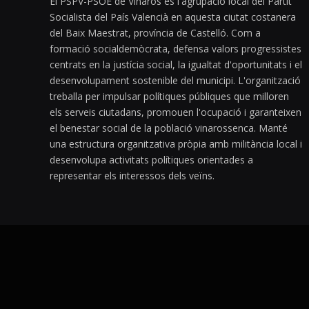
El PSPV-PSOE de Vinaròs és l'agrupació local del Partit
Socialista del País Valencià en aquesta ciutat costanera
del Baix Maestrat, província de Castelló. Com a
formació socialdemòcrata, defensa valors progressistes
centrats en la justícia social, la igualtat d'oportunitats i el
desenvolupament sostenible del municipi. L'organització
treballa per impulsar polítiques públiques que milloren
els serveis ciutadans, promouen l'ocupació i garanteixen
el benestar social de la població vinarossenca. Manté
una estructura organitzativa pròpia amb militància local i
desenvolupa activitats polítiques orientades a
representar els interessos dels veïns.