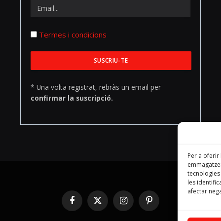
Termes i condicions
* Una volta registrat, rebràs un email per
confirmar la suscripció.
Per a oferir
emmagatzema
tecnologie
les identifi
afectar nega
Facebook
X
Instagram
Pinterest
(Twitter)