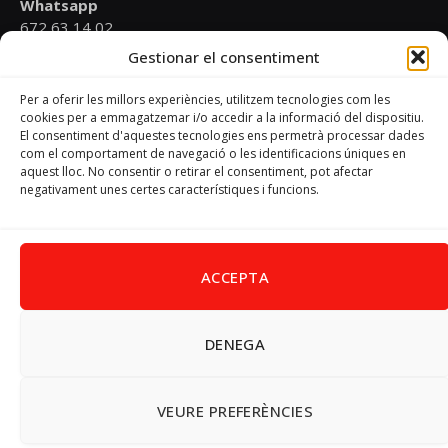
Whatsapp
672 63 14 02
Gestionar el consentiment
Email
psoevinaros@gmail.com
Per a oferir les millors experiències, utilitzem tecnologies com les
cookies per a emmagatzemar i/o accedir a la informació del dispositiu.
El consentiment d'aquestes tecnologies ens permetrà processar dades
Horari
com el comportament de navegació o les identificacions úniques en
Dilluns de 19:00 a 20:30 h
aquest lloc. No consentir o retirar el consentiment, pot afectar
negativament unes certes característiques i funcions.
Avís Legal
–
Política de cookies
–
Política de privacitat
ACCEPTA
DENEGA
Facebook
X
Instagram
Pinterest
(Twitter)
© 2026 PSPV - Vinaròs
VEURE PREFERÈNCIES