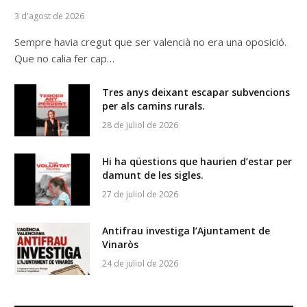
3 d'agost de 2026
Sempre havia cregut que ser valencià no era una oposició.
Que no calia fer cap…
Tres anys deixant escapar subvencions
per als camins rurals.
28 de juliol de 2026
Hi ha qüestions que haurien d’estar per
damunt de les sigles.
27 de juliol de 2026
Antifrau investiga l’Ajuntament de
Vinaròs
24 de juliol de 2026