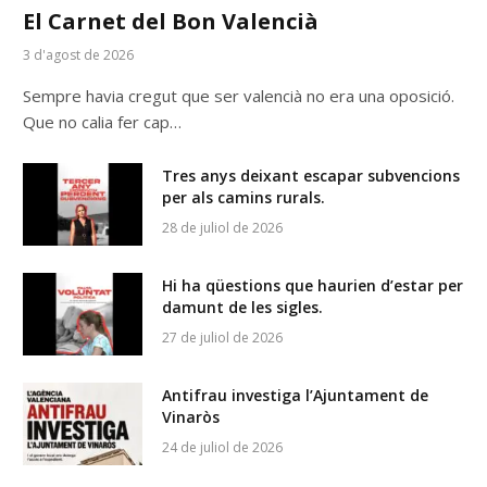
El Carnet del Bon Valencià
3 d'agost de 2026
Sempre havia cregut que ser valencià no era una oposició.
Que no calia fer cap…
Tres anys deixant escapar subvencions
per als camins rurals.
28 de juliol de 2026
Hi ha qüestions que haurien d’estar per
damunt de les sigles.
27 de juliol de 2026
Antifrau investiga l’Ajuntament de
Vinaròs
24 de juliol de 2026