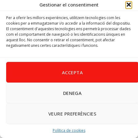
Gestionar el consentiment
Email
psoevinaros@gmail.com
Per a oferir les millors experiències, utilitzem tecnologies com les
cookies per a emmagatzemar i/o accedir a la informació del dispositiu.
El consentiment d'aquestes tecnologies ens permetrà processar dades
Horari
com el comportament de navegació o les identificacions úniques en
Dilluns de 19:00 a 20:30 h
aquest lloc. No consentir o retirar el consentiment, pot afectar
negativament unes certes característiques i funcions.
Avís Legal
–
Política de cookies
–
Política de privacitat
ACCEPTA
DENEGA
Facebook
X
Instagram
Pinterest
(Twitter)
© 2026 PSPV - Vinaròs
VEURE PREFERÈNCIES
Política de cookies
UDF PDF Dönüştürücü
|
UDF PDF Çevirici