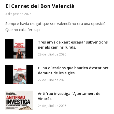
El Carnet del Bon Valencià
3 d'agost de 2026
Sempre havia cregut que ser valencià no era una oposició.
Que no calia fer cap…
Tres anys deixant escapar subvencions
per als camins rurals.
28 de juliol de 2026
Hi ha qüestions que haurien d’estar per
damunt de les sigles.
27 de juliol de 2026
Antifrau investiga l’Ajuntament de
Vinaròs
24 de juliol de 2026