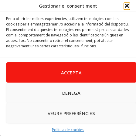
Gestionar el consentiment
Email
psoevinaros@gmail.com
Per a oferir les millors experiències, utilitzem tecnologies com les
cookies per a emmagatzemar i/o accedir a la informació del dispositiu.
El consentiment d'aquestes tecnologies ens permetrà processar dades
Horari
com el comportament de navegació o les identificacions úniques en
Dilluns de 19:00 a 20:30 h
aquest lloc. No consentir o retirar el consentiment, pot afectar
negativament unes certes característiques i funcions.
Avís Legal
–
Política de cookies
–
Política de privacitat
ACCEPTA
DENEGA
Facebook
X
Instagram
Pinterest
(Twitter)
© 2026 PSPV - Vinaròs
VEURE PREFERÈNCIES
Política de cookies
UDF PDF Dönüştürücü
|
UDF PDF Çevirici