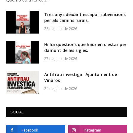
Tres anys deixant escapar subvencions
per als camins rurals.
28 de juliol de 2026
Hi ha qüestions que haurien d’estar per
damunt de les sigles.
27 de juliol de 2026
Antifrau investiga l’Ajuntament de
Vinaròs
24 de juliol de 2026
SOCIAL
Facebook
Instagram