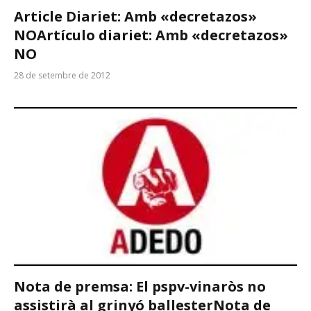
Article Diariet: Amb «decretazos»
NO
Artículo diariet: Amb «decretazos»
NO
28 de setembre de 2012
Nota de premsa: El pspv-vinaròs no
assistirà al grinyó ballester
Nota de