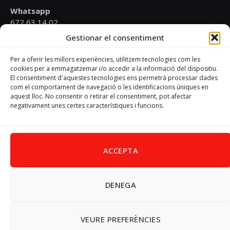
Whatsapp
672 63 14 02
Gestionar el consentiment
Email
psoevinaros@gmail.com
Per a oferir les millors experiències, utilitzem tecnologies com les
cookies per a emmagatzemar i/o accedir a la informació del dispositiu.
El consentiment d'aquestes tecnologies ens permetrà processar dades
Horari
com el comportament de navegació o les identificacions úniques en
Dilluns de 19:00 a 20:30 h
aquest lloc. No consentir o retirar el consentiment, pot afectar
negativament unes certes característiques i funcions.
Avís Legal
–
Política de cookies
–
Política de privacitat
ACCEPTA
DENEGA
Facebook
X
Instagram
Pinterest
(Twitter)
© 2026 PSPV - Vinaròs
VEURE PREFERÈNCIES