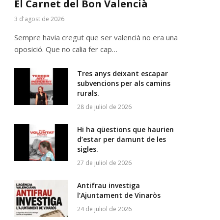
El Carnet del Bon Valencià
3 d'agost de 2026
Sempre havia cregut que ser valencià no era una
oposició. Que no calia fer cap…
Tres anys deixant escapar
subvencions per als camins
rurals.
28 de juliol de 2026
Hi ha qüestions que haurien
d’estar per damunt de les
sigles.
27 de juliol de 2026
Antifrau investiga
l’Ajuntament de Vinaròs
24 de juliol de 2026