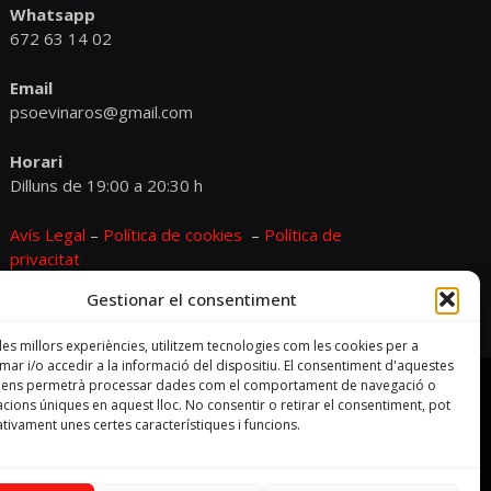
Whatsapp
672 63 14 02
Email
psoevinaros@gmail.com
Horari
Dilluns de 19:00 a 20:30 h
Avís Legal
–
Política de cookies
–
Política de
privacitat
Gestionar el consentiment
 les millors experiències, utilitzem tecnologies com les cookies per a
r i/o accedir a la informació del dispositiu. El consentiment d'aquestes
s ens permetrà processar dades com el comportament de navegació o
cacions úniques en aquest lloc. No consentir o retirar el consentiment, pot
tivament unes certes característiques i funcions.