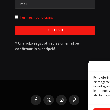
Termes i condicions
* Una volta registrat, rebràs un email per
confirmar la suscripció.
Per a oferir
emmagatzema
tecnologie
les identifi
afectar nega
Facebook
X
Instagram
Pinterest
(Twitter)