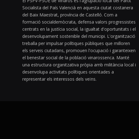
El PSPV-PSOE de Vinaròs és l'agrupació local del Partit
Socialista del País Valencià en aquesta ciutat costanera
del Baix Maestrat, província de Castelló. Com a
formació socialdemòcrata, defensa valors progressistes
centrats en la justícia social, la igualtat d'oportunitats i el
desenvolupament sostenible del municipi. L'organització
treballa per impulsar polítiques públiques que milloren
els serveis ciutadans, promouen l'ocupació i garanteixen
el benestar social de la població vinarossenca. Manté
una estructura organitzativa pròpia amb militància local i
desenvolupa activitats polítiques orientades a
representar els interessos dels veïns.