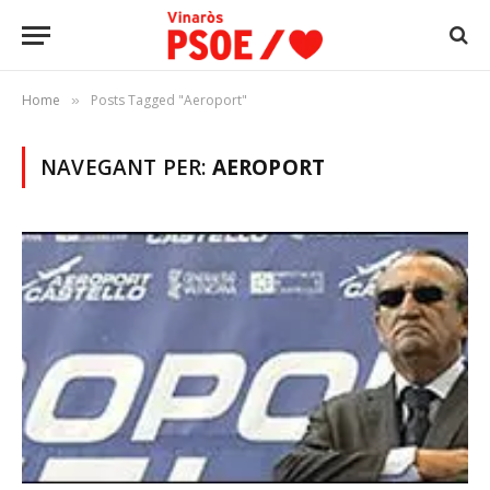
Home
Posts Tagged "Aeroport"
»
NAVEGANT PER:
AEROPORT