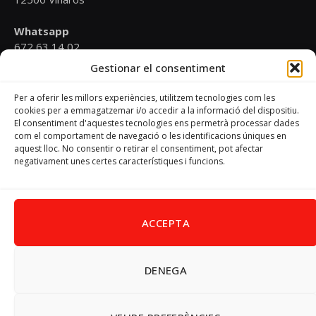
Whatsapp
672 63 14 02
Gestionar el consentiment
Email
psoevinaros@gmail.com
Per a oferir les millors experiències, utilitzem tecnologies com les
cookies per a emmagatzemar i/o accedir a la informació del dispositiu.
El consentiment d'aquestes tecnologies ens permetrà processar dades
Horari
com el comportament de navegació o les identificacions úniques en
Dilluns de 19:00 a 20:30 h
aquest lloc. No consentir o retirar el consentiment, pot afectar
negativament unes certes característiques i funcions.
Avís Legal
–
Política de cookies
–
Política de privacitat
ACCEPTA
DENEGA
Facebook
X
Instagram
Pinterest
(Twitter)
© 2026 PSPV - Vinaròs