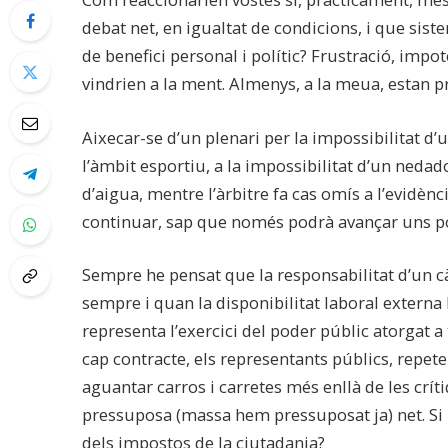
debat net, en igualtat de condicions, i que sist
de benefici personal i polític? Frustració, imp
vindrien a la ment. Almenys, a la meua, estan p
Aixecar-se d’un plenari per la impossibilitat d’u
l’àmbit esportiu, a la impossibilitat d’un nedad
d’aigua, mentre l’àrbitre fa cas omís a l’evidènc
continuar, sap que només podrà avançar uns poc
Sempre he pensat que la responsabilitat d’un cà
sempre i quan la disponibilitat laboral externa
representa l’exercici del poder públic atorgat a 
cap contracte, els representants públics, repete
aguantar carros i carretes més enllà de les crít
pressuposa (massa hem pressuposat ja) net. Si
dels impostos de la ciutadania?