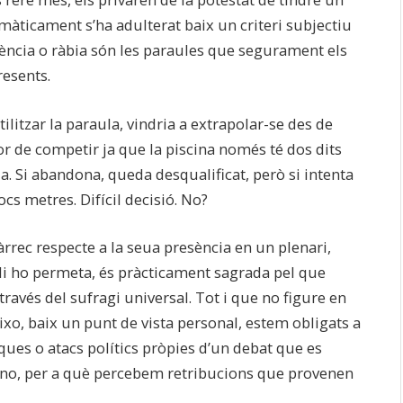
emàticament s’ha adulterat baix un criteri subjectiu
otència o ràbia són les paraules que segurament els
resents.
tilitzar la paraula, vindria a extrapolar-se des de
or de competir ja que la piscina només té dos dits
ia. Si abandona, queda desqualificat, però si intenta
s metres. Difícil decisió. No?
rrec respecte a la seua presència en un plenari,
 li ho permeta, és pràcticament sagrada pel que
través del sufragi universal. Tot i que no figure en
ixo, baix un punt de vista personal, estem obligats a
iques o atacs polítics pròpies d’un debat que es
 no, per a què percebem retribucions que provenen