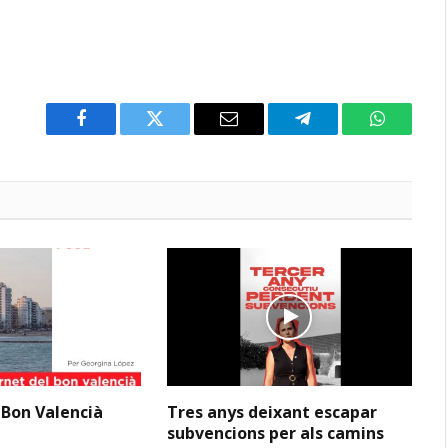
Facebook
Twitter
Email
Telegram
WhatsAp
 Bon Valencià
Tres anys deixant escapar
subvencions per als camins