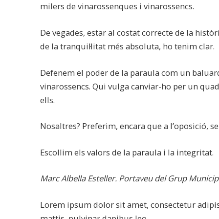
milers de vinarossenques i vinarossencs.
De vegades, estar al costat correcte de la històr
de la tranquil·litat més absoluta, ho tenim clar.
Defenem el poder de la paraula com un baluard d
vinarossencs. Qui vulga canviar-ho per un quadr
ells.
Nosaltres? Preferim, encara que a l’oposició, s
Escollim els valors de la paraula i la integritat.
Marc Albella Esteller. Portaveu del Grup Municip
Lorem ipsum dolor sit amet, consectetur adipisci
mattis, pulvinar dapibus leo.