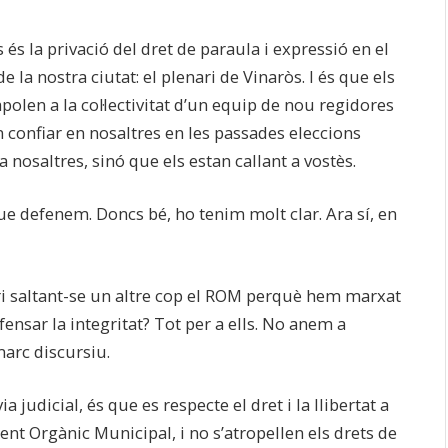
s és la privació del dret de paraula i expressió en el
a nostra ciutat: el plenari de Vinaròs. I és que els
olen a la col·lectivitat d’un equip de nou regidores
n confiar en nosaltres en les passades eleccions
a nosaltres, sinó que els estan callant a vostès.
ue defenem. Doncs bé, ho tenim molt clar. Ara sí, en
i saltant-se un altre cop el ROM perquè hem marxat
fensar la integritat? Tot per a ells. No anem a
arc discursiu.
a judicial, és que es respecte el dret i la llibertat a
ent Orgànic Municipal, i no s’atropellen els drets de