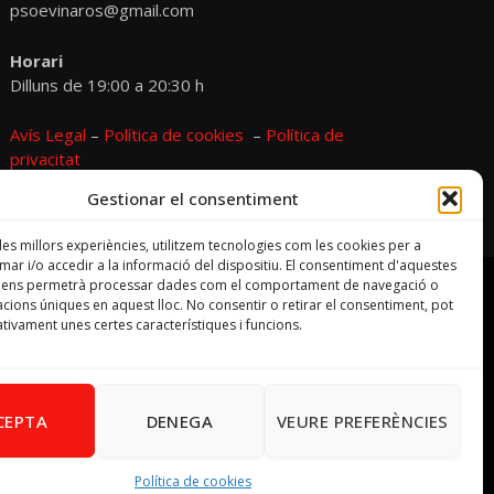
psoevinaros@gmail.com
Horari
Dilluns de 19:00 a 20:30 h
Avís Legal
–
Política de cookies
–
Política de
privacitat
Gestionar el consentiment
 les millors experiències, utilitzem tecnologies com les cookies per a
r i/o accedir a la informació del dispositiu. El consentiment d'aquestes
s ens permetrà processar dades com el comportament de navegació o
cacions úniques en aquest lloc. No consentir o retirar el consentiment, pot
tivament unes certes característiques i funcions.
CEPTA
DENEGA
VEURE PREFERÈNCIES
Política de cookies