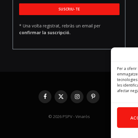
* Una volta registrat, rebràs un email per
confirmar la suscripció.
Per a oferir
emmagatzema
tecnologie
les identifi
afectar nega
Facebook
X
Instagram
Pinterest
(Twitter)
© 2026 PSPV - Vinaròs
AC