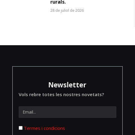
rurals.
28 de juliol de 2026
Newsletter
Vols rebre totes les nostres novetats?
Termes i condicions