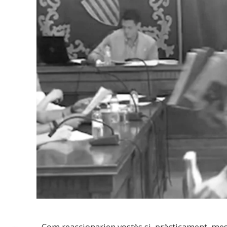
Com reaccionarien vostès si, pràcticament, mes 