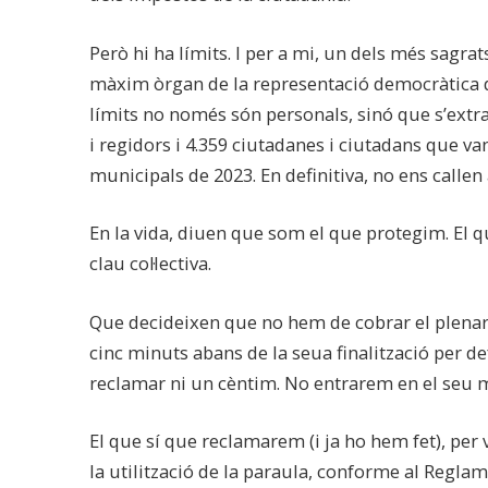
Però hi ha límits. I per a mi, un dels més sagrat
màxim òrgan de la representació democràtica de l
límits no només són personals, sinó que s’extrap
i regidors i 4.359 ciutadanes i ciutadans que va
municipals de 2023. En definitiva, no ens callen 
En la vida, diuen que som el que protegim. El q
clau col·lectiva.
Que decideixen que no hem de cobrar el plenar
cinc minuts abans de la seua finalització per de
reclamar ni un cèntim. No entrarem en el seu m
El que sí que reclamarem (i ja ho hem fet), per vi
la utilització de la paraula, conforme al Reglam