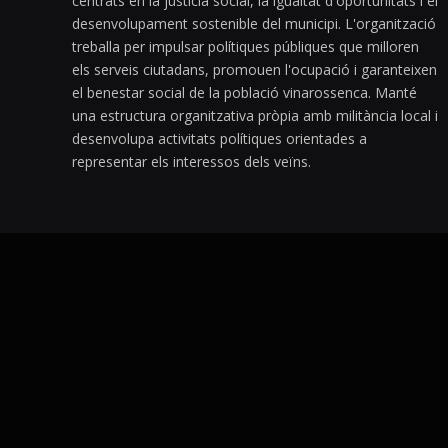
centrats en la justícia social, la igualtat d'oportunitats i el
desenvolupament sostenible del municipi. L'organització
treballa per impulsar polítiques públiques que milloren
els serveis ciutadans, promouen l'ocupació i garanteixen
el benestar social de la població vinarossenca. Manté
una estructura organitzativa pròpia amb militància local i
desenvolupa activitats polítiques orientades a
representar els interessos dels veïns.