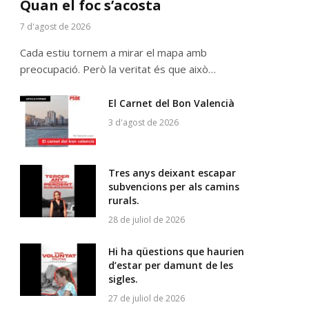
Quan el foc s’acosta
7 d'agost de 2026
Cada estiu tornem a mirar el mapa amb
preocupació. Però la veritat és que això…
El Carnet del Bon Valencià
3 d'agost de 2026
Tres anys deixant escapar
subvencions per als camins
rurals.
28 de juliol de 2026
Hi ha qüestions que haurien
d’estar per damunt de les
sigles.
27 de juliol de 2026