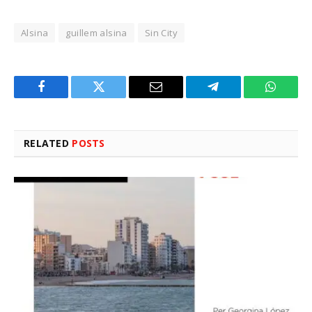
Alsina
guillem alsina
Sin City
Facebook
Twitter
Email
Telegram
WhatsA
RELATED
POSTS