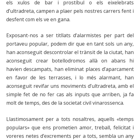
els xulos de bar i prostíbul o els eixelebrats
d’ultradreta, campen a plaer pels nostres carrers fent i
desfent com els ve en gana.
Exposant-nos a ser titllats d’alarmistes per part del
portaveu popular, podem dir que en tant sols un any,
han aconseguit descontrolar el trànsit de la ciutat, han
aconseguit crear botellodromos allà on abans hi
havien descampats, han eliminat places d’aparcament
en favor de les terrasses, i lo més alarmant, han
aconseguit revifar uns moviments d’ultradreta, amb el
simple fet de no fer cas als inputs que arriben, ja fa
molt de temps, des de la societat civil vinarossenca.
Llastimosament per a tots nosaltres, aquells «temps
populars» que ens prometien amor, treball, felicitat i
voreres netes d’excrements per a tots, sembla un any