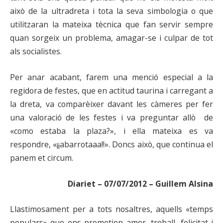
això de la ultradreta i tota la seva simbologia o que
utilitzaran la mateixa tècnica que fan servir sempre
quan sorgeix un problema, amagar-se i culpar de tot
als socialistes.
Per anar acabant, farem una menció especial a la
regidora de festes, que en actitud taurina i carregant a
la dreta, va comparèixer davant les càmeres per fer
una valoració de les festes i va preguntar allò de
«como estaba la plaza?», i ella mateixa es va
respondre, «¡¡abarrotaaa!!». Doncs això, que continua el
panem et circum.
Diariet – 07/07/2012 – Guillem Alsina
Llastimosament per a tots nosaltres, aquells «temps
populars» que ens prometien amor, treball, felicitat i