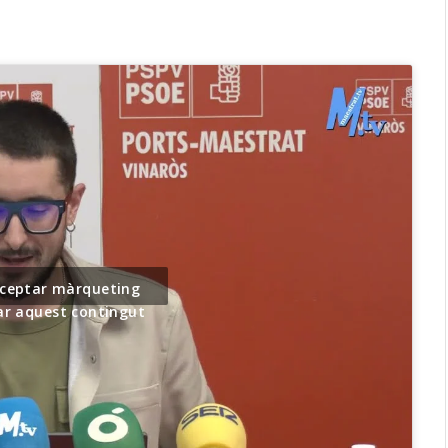
acceptar màrqueting
var aquest contingut