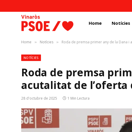
Home
Notícies
Home
Notícies
Roda de premsa primer any de la Dana i acu
»
»
NOTÍCIES
Roda de premsa prime
acutalitat de l’oferta 
28 d'octubre de 2025
1 Min Lectura