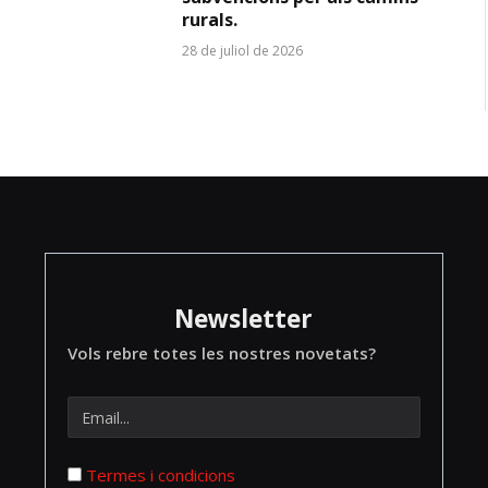
rurals.
28 de juliol de 2026
Newsletter
Vols rebre totes les nostres novetats?
Termes i condicions