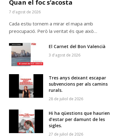
Quan el foc s’acosta
7 d'agost de 2026
Cada estiu tornem a mirar el mapa amb
preocupació. Però la veritat és que això…
El Carnet del Bon Valencià
3 d'agost de 2026
Tres anys deixant escapar
subvencions per als camins
rurals.
28 de juliol de 2026
Hi ha qüestions que haurien
d’estar per damunt de les
sigles.
27 de juliol de 2026