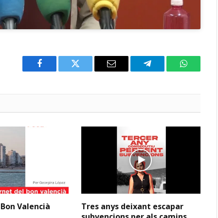
Facebook
Twitter
Email
Telegram
WhatsAp
 Bon Valencià
Tres anys deixant escapar
subvencions per als camins