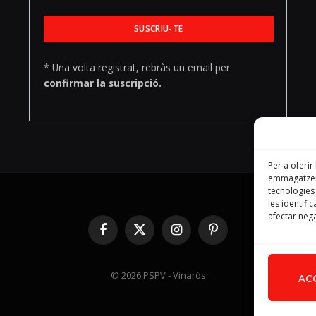
* Una volta registrat, rebràs un email per
confirmar la suscripció.
Per a oferir
emmagatzema
tecnologie
les identifi
afectar nega
Facebook
X
Instagram
Pinterest
(Twitter)
© 2026 PSPV - Vinaròs
AC