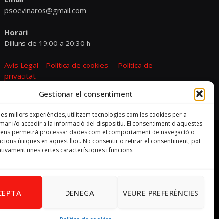
psoevinaros@gmail.com
Horari
Dilluns de 19:00 a 20:30 h
Avís Legal
–
Política de cookies
–
Política de
privacitat
Gestionar el consentiment
 les millors experiències, utilitzem tecnologies com les cookies per a
r i/o accedir a la informació del dispositiu. El consentiment d'aquestes
s ens permetrà processar dades com el comportament de navegació o
cacions úniques en aquest lloc. No consentir o retirar el consentiment, pot
tivament unes certes característiques i funcions.
CEPTA
DENEGA
VEURE PREFERÈNCIES