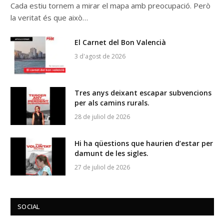
Cada estiu tornem a mirar el mapa amb preocupació. Però
la veritat és que això…
El Carnet del Bon Valencià
3 d'agost de 2026
Tres anys deixant escapar subvencions
per als camins rurals.
28 de juliol de 2026
Hi ha qüestions que haurien d’estar per
damunt de les sigles.
27 de juliol de 2026
SOCIAL