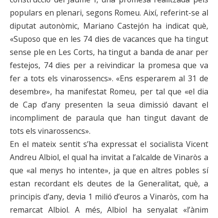
populars en plenari, segons Romeu. Així, referint-se al
diputat autonòmic, Mariano Castejón ha indicat què,
«Suposo que en les 74 dies de vacances que ha tingut
sense ple en Les Corts, ha tingut a banda de anar per
festejos, 74 dies per a reivindicar la promesa que va
fer a tots els vinarossencs». «Ens esperarem al 31 de
desembre», ha manifestat Romeu, per tal que «el dia
de Cap d’any presenten la seua dimissió davant el
incompliment de paraula que han tingut davant de
tots els vinarossencs».
En el mateix sentit s’ha expressat el socialista Vicent
Andreu Albiol, el qual ha invitat a l’alcalde de Vinaròs a
que «al menys ho intente», ja que en altres pobles sí
estan recordant els deutes de la Generalitat, què, a
principis d’any, devia 1 milió d’euros a Vinaròs, com ha
remarcat Albiol. A més, Albiol ha senyalat «l’ànim