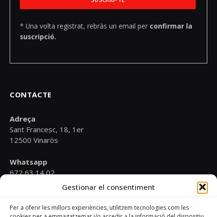
* Una volta registrat, rebràs un email per
confirmar la
suscripció.
CONTACTE
Adreça
Sant Francesc, 18, 1er
12500 Vinaròs
Whatsapp
672 63 14 02
Gestionar el consentiment
Email
psoevinaros@gmail.com
Per a oferir les millors experiències, utilitzem tecnologies com les
cookies per a emmagatzemar i/o accedir a la informació del dispositiu.