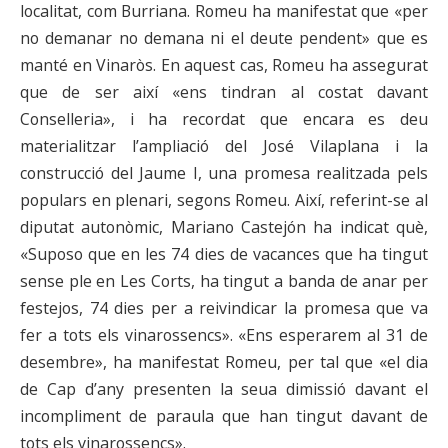
localitat, com Burriana. Romeu ha manifestat que «per
no demanar no demana ni el deute pendent» que es
manté en Vinaròs. En aquest cas, Romeu ha assegurat
que de ser així «ens tindran al costat davant
Conselleria», i ha recordat que encara es deu
materialitzar l’ampliació del José Vilaplana i la
construcció del Jaume I, una promesa realitzada pels
populars en plenari, segons Romeu. Així, referint-se al
diputat autonòmic, Mariano Castejón ha indicat què,
«Suposo que en les 74 dies de vacances que ha tingut
sense ple en Les Corts, ha tingut a banda de anar per
festejos, 74 dies per a reivindicar la promesa que va
fer a tots els vinarossencs». «Ens esperarem al 31 de
desembre», ha manifestat Romeu, per tal que «el dia
de Cap d’any presenten la seua dimissió davant el
incompliment de paraula que han tingut davant de
tots els vinarossencs».