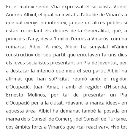
En el mateix sentit s’ha expressat el socialista Vicent
Andreu Albiol, el qual ha invitat a l’alcalde de Vinaròs a
que «al menys ho intente», ja que en altres pobles sí
estan recordant els deutes de la Generalitat, què, a
principis d’any, devia 1 milió d’euros a Vinaròs, com ha
remarcat Albiol. A més, Albiol ha senyalat «l’ànim
constructiu» del seu partit que encetaven fa uns dies
els Joves socialistes presentant un Pla de Joventut, per
a destacar la intenció que mou el seu partit. Albiol ha
afirmat que han sol?licitat reunió amb el regidor
d’Ocupació, Juan Amat, i amb el regidor d’Hisenda,
Ernesto Molinos, per tal de presentar un Pla
d’Ocupació per a la ciutat, «davant la manca idees» en
aquesta àrea. Albiol ha demanat també la posada en
marxa dels Consell de Comerç i del Consell de Turisme,
dos àmbits forts a Vinaròs que «cal reactivar». «No tot