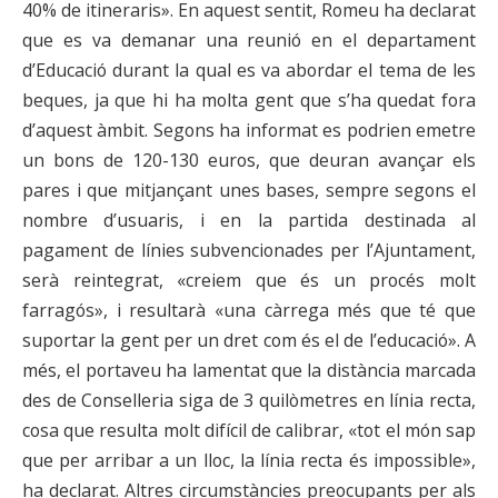
40% de itineraris». En aquest sentit, Romeu ha declarat
que es va demanar una reunió en el departament
d’Educació durant la qual es va abordar el tema de les
beques, ja que hi ha molta gent que s’ha quedat fora
d’aquest àmbit. Segons ha informat es podrien emetre
un bons de 120-130 euros, que deuran avançar els
pares i que mitjançant unes bases, sempre segons el
nombre d’usuaris, i en la partida destinada al
pagament de línies subvencionades per l’Ajuntament,
serà reintegrat, «creiem que és un procés molt
farragós», i resultarà «una càrrega més que té que
suportar la gent per un dret com és el de l’educació». A
més, el portaveu ha lamentat que la distància marcada
des de Conselleria siga de 3 quilòmetres en línia recta,
cosa que resulta molt difícil de calibrar, «tot el món sap
que per arribar a un lloc, la línia recta és impossible»,
ha declarat. Altres circumstàncies preocupants per als