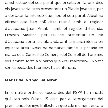
constructiu» del seu partit que encetaven fa uns dies
els Joves socialistes presentant un Pla de Joventut, per
a destacar la intenció que mou el seu partit. Albiol ha
afirmat que han sol?licitat reunió amb el regidor
d’Ocupació, Juan Amat, i amb el regidor d’Hisenda,
Ernesto Molinos, per tal de presentar un Pla
d’Ocupació per a la ciutat, «davant la manca idees» en
aquesta àrea. Albiol ha demanat també la posada en
marxa dels Consell de Comerç i del Consell de Turisme,
dos àmbits forts a Vinaròs que «cal reactivar». «No tot
són espectacles taurins», ha sentenciat.
Mèrits del Grinyó Ballester
En un altre ordre de coses, des del PSPV han incidit
què tan sols falten 15 dies per a l’atorgament del
premi anual Grinyó Ballester, i que «de moment encara