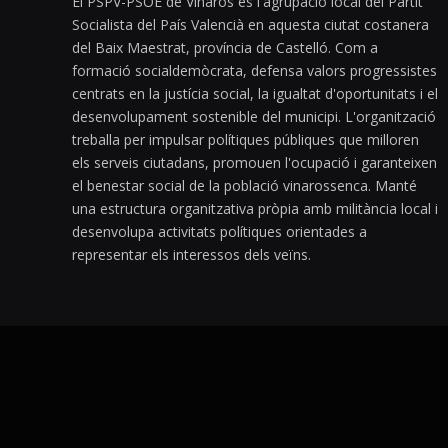
El PSPV-PSOE de Vinaròs és l'agrupació local del Partit
Socialista del País Valencià en aquesta ciutat costanera
del Baix Maestrat, província de Castelló. Com a
formació socialdemòcrata, defensa valors progressistes
centrats en la justícia social, la igualtat d'oportunitats i el
desenvolupament sostenible del municipi. L'organització
treballa per impulsar polítiques públiques que milloren
els serveis ciutadans, promouen l'ocupació i garanteixen
el benestar social de la població vinarossenca. Manté
una estructura organitzativa pròpia amb militància local i
desenvolupa activitats polítiques orientades a
representar els interessos dels veïns.