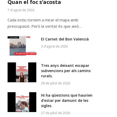
Quan el foc s’acosta
7 d'agost de 2026
p
Cada estiu tornem a mirar el mapa amb
preocupació. Però la veritat és que això…
El Carnet del Bon Valencià
3 d'agost de 2026
Tres anys deixant escapar
subvencions per als camins
rurals.
28 de juliol de 2026
Hi ha qüestions que haurien
d’estar per damunt de les
sigles.
27 de juliol de 2026