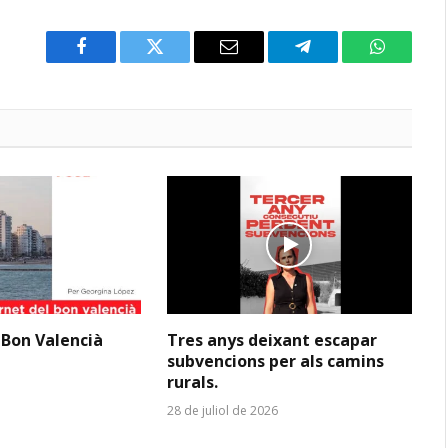
Facebook
Twitter
Email
Telegram
WhatsAp
 Bon Valencià
Tres anys deixant escapar
subvencions per als camins
rurals.
28 de juliol de 2026