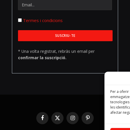
Termes i condicions
* Una volta registrat, rebràs un email per
confirmar la suscripció.
Per a oferir
emmagatzema
tecnologie
les identifi
afectar nega
Facebook
X
Instagram
Pinterest
(Twitter)