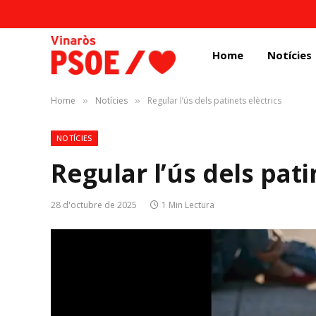
Home
Notícies
Home
Notícies
Regular l’ús dels patinets elèctrics
»
»
NOTÍCIES
Regular l’ús dels pati
28 d'octubre de 2025
1 Min Lectura