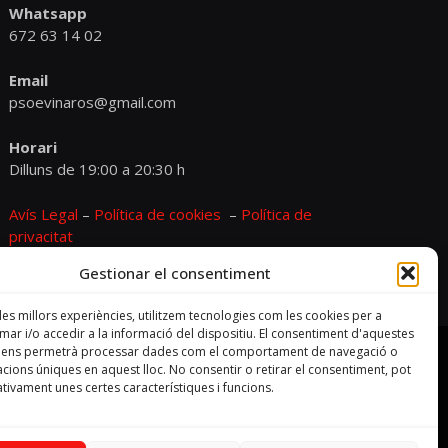
Whatsapp
672 63 14 02
Email
psoevinaros@gmail.com
Horari
Dilluns de 19:00 a 20:30 h
Avís Legal
–
Política de cookies
–
Política de
privacitat
Gestionar el consentiment
 les millors experiències, utilitzem tecnologies com les cookies per a
r i/o accedir a la informació del dispositiu. El consentiment d'aquestes
s ens permetrà processar dades com el comportament de navegació o
cacions úniques en aquest lloc. No consentir o retirar el consentiment, pot
tivament unes certes característiques i funcions.