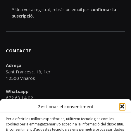
* Una volta registrat, rebràs un email per
confirmar la
suscripció.
CONTACTE
Adreça
Sant Francesc, 18, 1er
12500 Vinaròs
Whatsapp
672 63 14 02
Gestionar el consentiment
Email
psoevinaros@gmail.com
Per a oferir les millors experiències, utilitzem tecnologies com les
cookies per a emmagatzemar i/o accedir a la informació del dispositiu.
El consentiment d'aquestes tecnologies ens permetrà processar dades
Horari