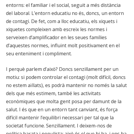
entorns: el familiar i el social, seguit a més distància
del laboral. L’entorn educatiu no és, doncs, un entorn
de contagi. De fet, com a lloc educatiu, els xiquets i
xiquetes compleixen amb escreix les normes i
serveixen d’amplificador en les seues famílies
d’aquestes normes, influint molt positivament en el
seu enteniment i compliment.
I perquè parlem d’això? Doncs senzillament per un
motiu: si podem controlar el contagi (molt difícil, doncs
no estem aïllats), es podrà mantenir no només la salut
dels que més estimem, també les activitats
econòmiques que molta gent posa per damunt de la
salut. I és que en un entorn tant canviant, és força
difícil mantenir l’equilibri necessari per tal que la
societat funcione. Senzillament. I deixem-nos de
política barata i populista: això és el que hi ha, i ens ha