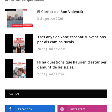
El Carnet del Bon Valencià
3 d'agost de 2026
Tres anys deixant escapar subvencions
per als camins rurals.
28 de juliol de 2026
Hi ha qüestions que haurien d’estar per
damunt de les sigles.
27 de juliol de 2026
SOCIAL
Facebook
Instagram