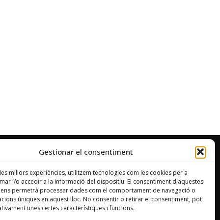
Gestionar el consentiment
 les millors experiències, utilitzem tecnologies com les cookies per a
CONTACTE
r i/o accedir a la informació del dispositiu. El consentiment d'aquestes
s ens permetrà processar dades com el comportament de navegació o
Adreça
cacions úniques en aquest lloc. No consentir o retirar el consentiment, pot
tivament unes certes característiques i funcions.
Sant Francesc, 18, 1er
12500 Vinaròs