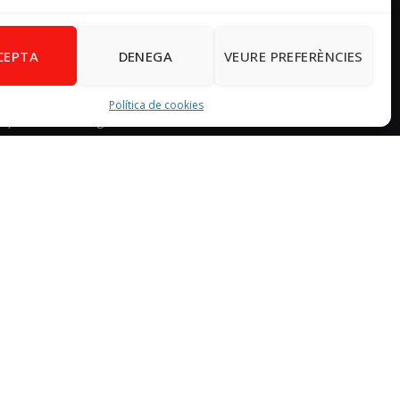
Whatsapp
CEPTA
DENEGA
VEURE PREFERÈNCIES
672 63 14 02
Email
Política de cookies
psoevinaros@gmail.com
Horari
Dilluns de 19:00 a 20:30 h
Avís Legal
–
Política de cookies
–
Política de
privacitat