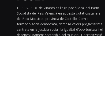
El PSPV-PSOE de Vinaròs és l'agrupació local del Partit
Socialista del País Valencià en aquesta ciutat costanera
del Baix Maestrat, província de Castelló. Com a
formació socialdemòcrata, defensa valors progressistes
centrats en la justícia social, la igualtat d'oportunitats i el
desenvolupament sostenible del municipi. L'organització
treballa per impulsar polítiques públiques que milloren
els serveis ciutadans, promouen l'ocupació i garanteixen
el benestar social de la població vinarossenca. Manté
una estructura organitzativa pròpia amb militància local i
desenvolupa activitats polítiques orientades a
representar els interessos dels veïns.