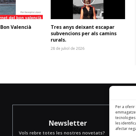
 Bon Valencià
Tres anys deixant escapar
subvencions per als camins
rurals.
28 de juliol de 2026
Per a oferir
emmagatzema
tecnologie
Newsletter
les identifi
afectar nega
Vols rebre totes les nostres novetats?