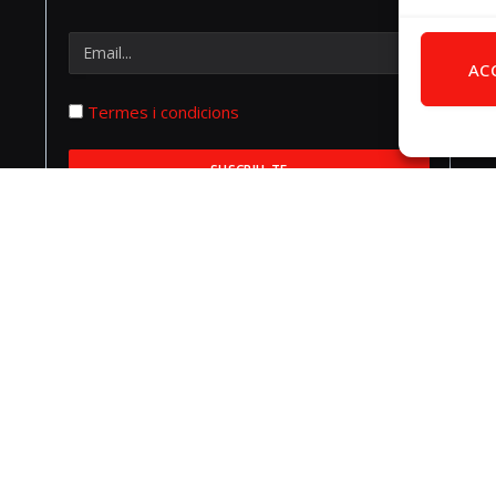
AC
Termes i condicions
* Una volta registrat, rebràs un email per
confirmar la suscripció.
Facebook
X
Instagram
Pinterest