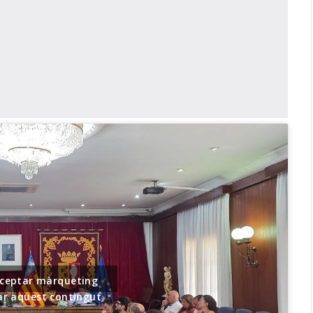
acceptar màrqueting
var aquest contingut