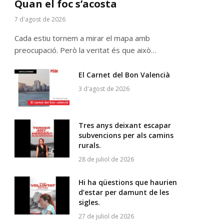
Quan el foc s’acosta
7 d'agost de 2026
Cada estiu tornem a mirar el mapa amb
preocupació. Però la veritat és que això…
El Carnet del Bon Valencià
3 d'agost de 2026
Tres anys deixant escapar
subvencions per als camins
rurals.
28 de juliol de 2026
Hi ha qüestions que haurien
d’estar per damunt de les
sigles.
27 de juliol de 2026