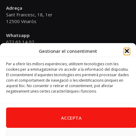
Adreça
Sant Francesc, 18, 1er
12500 Vinaròs
Whatsapp
672 63 14 02
Gestionar el consentiment
Email
psoevinaros@gmail.com
Per a oferir les millors experiències, utilitzem tecnologies com les
cookies per a emmagatzemar i/o accedir a la informació del dispositiu.
El consentiment d'aquestes tecnologies ens permetrà processar dades
Horari
com el comportament de navegació o les identificacions úniques en
Dilluns de 19:00 a 20:30 h
aquest lloc. No consentir o retirar el consentiment, pot afectar
negativament unes certes característiques i funcions.
Avís Legal
–
Política de cookies
–
Política de privacitat
ACCEPTA