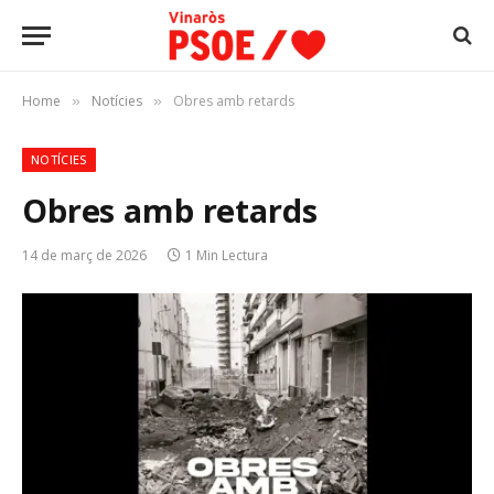
Home
Notícies
Obres amb retards
»
»
NOTÍCIES
Obres amb retards
14 de març de 2026
1 Min Lectura