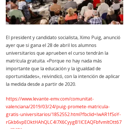
El president y candidato socialista, Ximo Puig, anunció
ayer que si gana el 28 de abril los alumnos
universitarios que aprueben el curso tendrán la
matrícula gratuita. «Porque no hay nada más
importante que la educación y la igualdad de
oportunidades», reivindicó, con la intención de aplicar
la medida desde a partir de 2020.
https://www.levante-emv.com/comunitat-
valenciana/2019/03/24/puig-promete-matricula-
gratis-universitarios/1852552.html?fbclid=IwAR1fSoY-
rGkb6vpEOktHAhQLC4I7X6CyygB1lCEAQFbfvmltOtt67