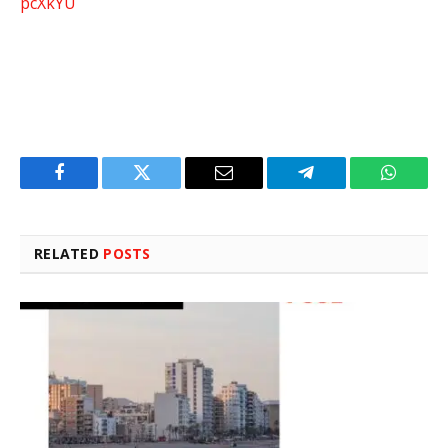
pcXkYU
Facebook
Twitter
Email
Telegram
WhatsA
RELATED
POSTS