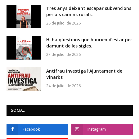
Tres anys deixant escapar subvencions
per als camins rurals.
28 de juliol de 2026
Hi ha qüestions que haurien d’estar per
damunt de les sigles.
27 de juliol de 2026
Antifrau investiga l’Ajuntament de
Vinaròs
24 de juliol de 2026
SOCIAL
Facebook
Instagram