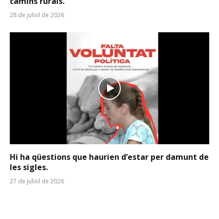
camins rurals.
28 de juliol de 2026
Hi ha qüestions que haurien d’estar per damunt de
les sigles.
27 de juliol de 2026