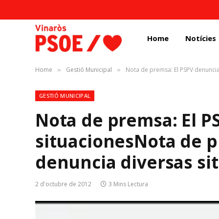
Home
Notícies
Home
Gestió Municipal
Nota de premsa: El PSPV denuncia
»
»
GESTIÓ MUNICIPAL
Nota de premsa: El P
situaciones
Nota de p
denuncia diversas si
2 d'octubre de 2012
3 Mins Lectura