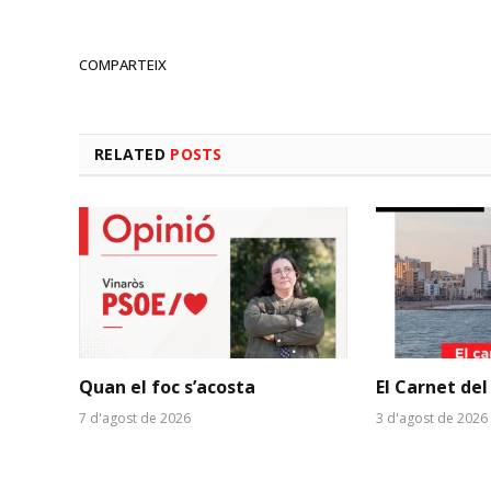
COMPARTEIX
RELATED
POSTS
Quan el foc s’acosta
El Carnet del
7 d'agost de 2026
3 d'agost de 2026