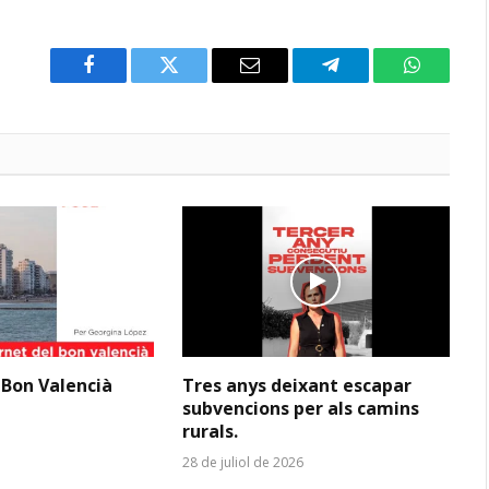
Facebook
Twitter
Email
Telegram
WhatsAp
 Bon Valencià
Tres anys deixant escapar
subvencions per als camins
rurals.
28 de juliol de 2026