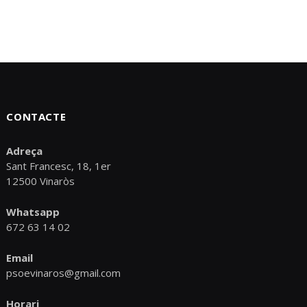
CONTACTE
Adreça
Sant Francesc, 18, 1er
12500 Vinaròs
Whatsapp
672 63 14 02
Email
psoevinaros@gmail.com
Horari