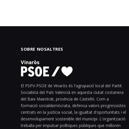
SOBRE NOSALTRES
El PSPV-PSOE de Vinaròs és l'agrupació local del Partit
Socialista del País Valencià en aquesta ciutat costanera
del Baix Maestrat, província de Castelló. Com a
formació socialdemòcrata, defensa valors progressistes
centrats en la justícia social, la igualtat d'oportunitats i el
desenvolupament sostenible del municipi. L'organització
treballa per impulsar polítiques públiques que milloren