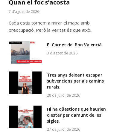
Quan el foc s’acosta
7 d'agost de 2026
Cada estiu tornem a mirar el mapa amb
preocupació. Però la veritat és que això…
El Carnet del Bon Valencià
3 d'agost de 2026
Tres anys deixant escapar
subvencions per als camins
rurals.
28 de juliol de 2026
Hi ha qüestions que haurien
d’estar per damunt de les
sigles.
27 de juliol de 2026