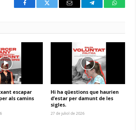
Facebook
Twitter
Email
Telegram
WhatsAp
ixant escapar
Hi ha qüestions que haurien
per als camins
d’estar per damunt de les
sigles.
26
27 de juliol de 2026