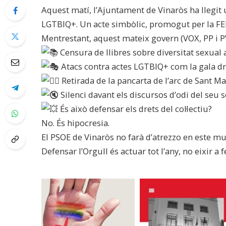
Aquest matí, l’Ajuntament de Vinaròs ha llegit u
LGTBIQ+. Un acte simbòlic, promogut per la FEM
Mentrestant, aquest mateix govern (VOX, PP i PVI)
Censura de llibres sobre diversitat sexual 
Atacs contra actes LGTBIQ+ com la gala d
Retirada de la pancarta de l’arc de Sant Ma
Silenci davant els discursos d’odi del seu 
És això defensar els drets del col·lectiu?
No. És hipocresia.
El PSOE de Vinaròs no farà d’atrezzo en este mu
Defensar l’Orgull és actuar tot l’any, no eixir a 