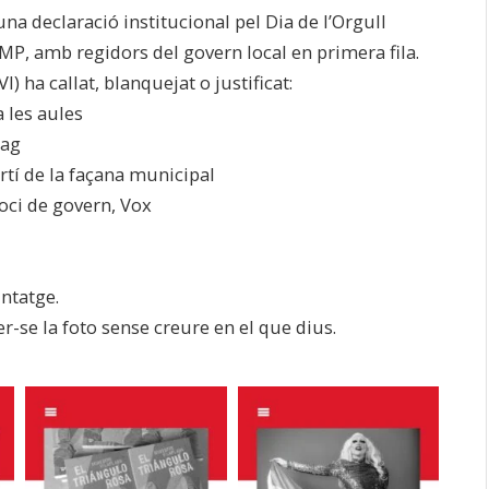
na declaració institucional pel Dia de l’Orgull
P, amb regidors del govern local en primera fila.
 ha callat, blanquejat o justificat:
a les aules
rag
rtí de la façana municipal
soci de govern, Vox
ntatge.
fer-se la foto sense creure en el que dius.