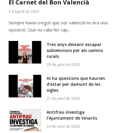
El Carnet del Bon Valencià
3 d'agost de 2026
Sempre havia cregut que ser valencià no era una
oposició. Que no calia fer cap…
Tres anys deixant escapar
subvencions per als camins
rurals.
28 de juliol de 2026
Hi ha qüestions que haurien
d’estar per damunt de les
sigles.
27 de juliol de 2026
Antifrau investiga
l’Ajuntament de Vinaròs
24 de juliol de 2026