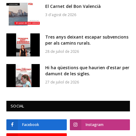
El Carnet del Bon Valencià
3 d'agost de 2026
Tres anys deixant escapar subvencions
per als camins rurals.
28 de juliol de 2026
Hi ha qüestions que haurien d’estar per
damunt de les sigles.
27 de juliol de 2026
SOCIAL
Facebook
Instagram