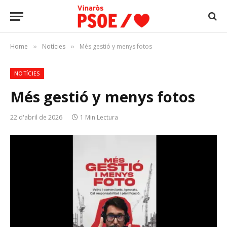
Home
Notícies
Més gestió y menys fotos
»
»
NOTÍCIES
Més gestió y menys fotos
22 d'abril de 2026
1 Min Lectura