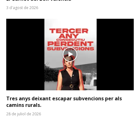
3 d'agost de 2026
Tres anys deixant escapar subvencions per als
camins rurals.
28 de juliol de 2026