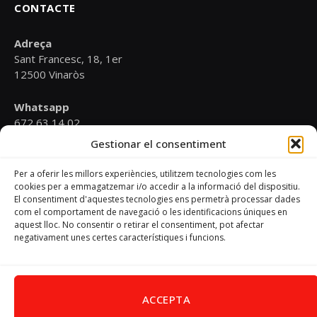
CONTACTE
Adreça
Sant Francesc, 18, 1er
12500 Vinaròs
Whatsapp
672 63 14 02
Gestionar el consentiment
Email
psoevinaros@gmail.com
Per a oferir les millors experiències, utilitzem tecnologies com les
cookies per a emmagatzemar i/o accedir a la informació del dispositiu.
El consentiment d'aquestes tecnologies ens permetrà processar dades
Horari
com el comportament de navegació o les identificacions úniques en
Dilluns de 19:00 a 20:30 h
aquest lloc. No consentir o retirar el consentiment, pot afectar
negativament unes certes característiques i funcions.
Avís Legal
–
Política de cookies
–
Política de privacitat
ACCEPTA