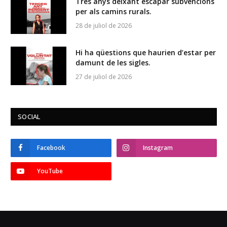
Tres anys deixant escapar subvencions
per als camins rurals.
28 de juliol de 2026
Hi ha qüestions que haurien d’estar per
damunt de les sigles.
27 de juliol de 2026
SOCIAL
Facebook
Instagram
YouTube