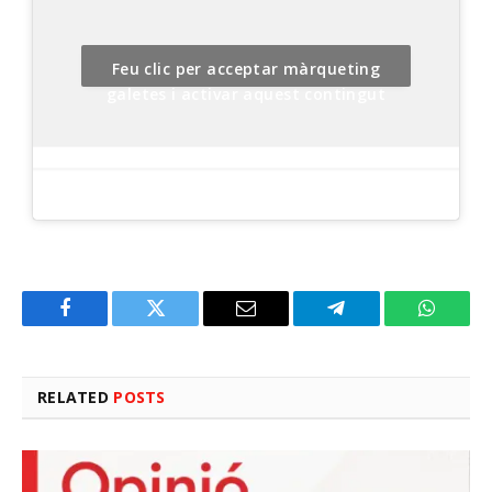
Feu clic per acceptar màrqueting
galetes i activar aquest contingut
Facebook
Twitter
Email
Telegram
WhatsA
RELATED
POSTS