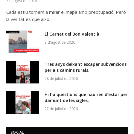
7 d'agost de 2026
Cada estiu tornem a mirar el mapa amb preocupació. Però
la veritat és que això…
El Carnet del Bon Valencià
3 d'agost de 2026
Tres anys deixant escapar subvencions
per als camins rurals.
28 de juliol de 2026
Hi ha qüestions que haurien d’estar per
damunt de les sigles.
27 de juliol de 2026
SOCIAL