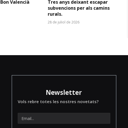
 Bon Valencià
Tres anys deixant escapar
subvencions per als camins
rurals.
28 de juliol de 2026
Newsletter
Vols rebre totes les nostres novetats?