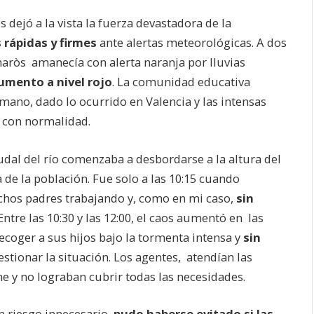
 dejó a la vista la fuerza devastadora de la
rápidas y firmes
ante alertas meteorológicas. A dos
inaròs amanecía con alerta naranja por lluvias
aumento a nivel rojo
. La comunidad educativa
mano, dado lo ocurrido en Valencia y las intensas
o con normalidad.
audal del río comenzaba a desbordarse a la altura del
de la población. Fue solo a las 10:15 cuando
uchos padres trabajando y, como en mi caso,
sin
 Entre las 10:30 y las 12:00, el caos aumentó en las
recoger a sus hijos bajo la tormenta intensa y
sin
stionar la situación. Los agentes, atendían las
e y no lograban cubrir todas las necesidades.
n riesgo innecesario,
pudo haberse evitado si
las