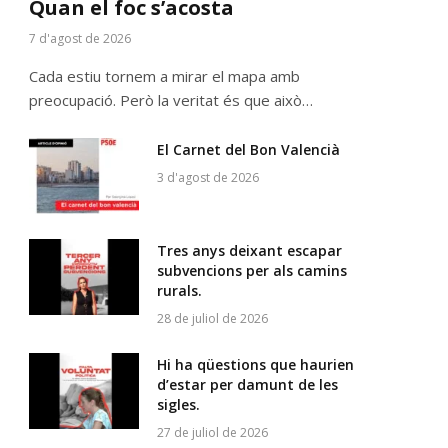
Quan el foc s’acosta
7 d'agost de 2026
Cada estiu tornem a mirar el mapa amb
preocupació. Però la veritat és que això…
El Carnet del Bon Valencià
3 d'agost de 2026
Tres anys deixant escapar
subvencions per als camins
rurals.
28 de juliol de 2026
Hi ha qüestions que haurien
d’estar per damunt de les
sigles.
27 de juliol de 2026