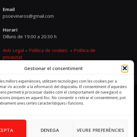
Email
psoevinaros@gmail.com
Horari
Dilluns de 19:00 a 20:30 h
Avís Legal
–
Política de cookies
–
Política de
privacitat
Gestionar el consentiment
 les millors experiències, utilitzem tecnologies com les cookies per a
r i/o accedir a la informació del dispositiu. El consentiment d'aquestes
s ens permetrà processar dades com el comportament de navegació o
cacions úniques en aquest lloc. No consentir o retirar el consentiment, pot
tivament unes certes característiques i funcions.
CEPTA
DENEGA
VEURE PREFERÈNCIES