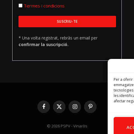
Termes i condicions
* Una volta registrat, rebràs un email per
confirmar la suscripció.
Per a oferir
emmagatzema
tecnologie
les identifi
afectar nega
Facebook
X
Instagram
Pinterest
(Twitter)
© 2026 PSPV - Vinaròs
AC