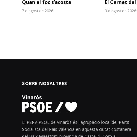
Quan el foc s’acosta
El Carnet del
7 d'agost de 2026
3 d'agost de 2026
SOBRE NOSALTRES
El PSPV-PSOE de Vinaròs és l'agrupació local del Partit
Socialista del País Valencià en aquesta ciutat costanera
del Baix Maestrat, província de Castelló. Com a