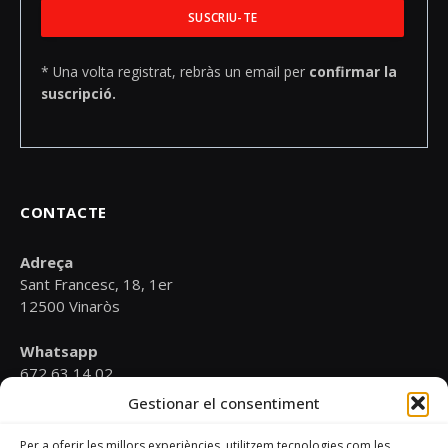
* Una volta registrat, rebràs un email per
confirmar la
suscripció.
CONTACTE
Adreça
Sant Francesc, 18, 1er
12500 Vinaròs
Whatsapp
672 63 14 02
Gestionar el consentiment
Email
psoevinaros@gmail.com
Per a oferir les millors experiències, utilitzem tecnologies com les