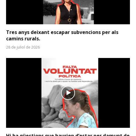
Tres anys deixant escapar subvencions per als
camins rurals.
28 de juliol de 2026
Hi ha qüestions que haurien d’estar per damunt de