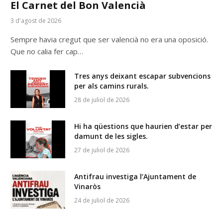
El Carnet del Bon Valencià
3 d'agost de 2026
Sempre havia cregut que ser valencià no era una oposició.
Que no calia fer cap…
Tres anys deixant escapar subvencions
per als camins rurals.
28 de juliol de 2026
Hi ha qüestions que haurien d’estar per
damunt de les sigles.
27 de juliol de 2026
Antifrau investiga l’Ajuntament de
Vinaròs
24 de juliol de 2026