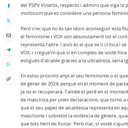
del PSPV Vinaròs, respecto i admiro que siga la p
moltíssim que es considere una persona feminista
Però crec que no és tan idoni aconseguir esta fita
el feminisme i VOX són absolutament tot el contr
representa l’altre. I això és el que se li critica i
VOX, i cregue’m que si en comptes de vostè fora 
estigués d’alcalde gràcies a la ultradreta, seria i
En estos pròxims anys el seu feminisme o el que 
de gener de 2024, perquè en el moment de pactar
ja no el recuperarà. També el perd en el moment
de masclista per unes declaracions, que torno a 
que el seu paper de alcaldessa representa en aque
masclisme i sobretot la violència de gènere, qua
que tots hem de lluitar. Però clar, si vostè s’aj