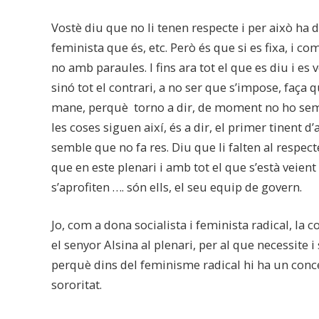
Vostè diu que no li tenen respecte i per això ha 
feminista que és, etc. Però és que si es fixa, i 
no amb paraules. I fins ara tot el que es diu i e
sinó tot el contrari, a no ser que s’impose, faça q
mane, perquè torno a dir, de moment no ho sembl
les coses siguen així, és a dir, el primer tinent d
semble que no fa res. Diu que li falten al respecte 
que en este plenari i amb tot el que s’està veient e
s’aprofiten …. són ells, el seu equip de govern.
Jo, com a dona socialista i feminista radical, la 
el senyor Alsina al plenari, per al que necessite i 
perquè dins del feminisme radical hi ha un conce
sororitat.