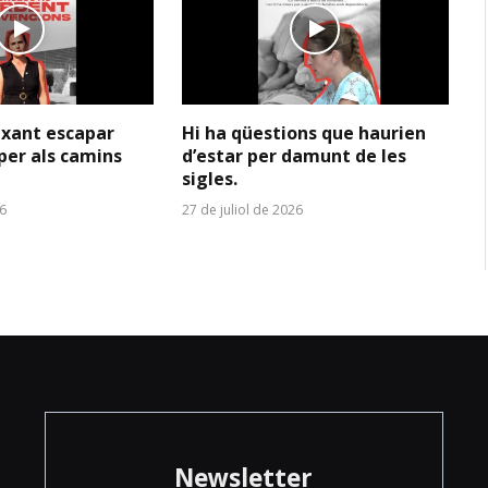
ixant escapar
Hi ha qüestions que haurien
per als camins
d’estar per damunt de les
sigles.
26
27 de juliol de 2026
Newsletter