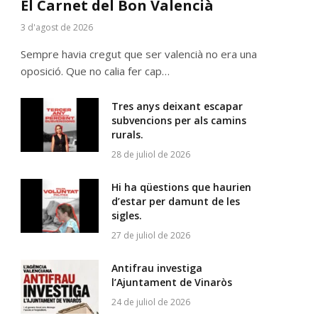
El Carnet del Bon Valencià
3 d'agost de 2026
Sempre havia cregut que ser valencià no era una
oposició. Que no calia fer cap…
Tres anys deixant escapar
subvencions per als camins
rurals.
28 de juliol de 2026
Hi ha qüestions que haurien
d’estar per damunt de les
sigles.
27 de juliol de 2026
Antifrau investiga
l’Ajuntament de Vinaròs
24 de juliol de 2026