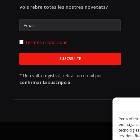
Vols rebre totes les nostres novetats?
Termes i condicions
* Una volta registrat, rebràs un email per
confirmar la suscripció.
Per a oferir
emmagatzema
tecnologie
les identifi