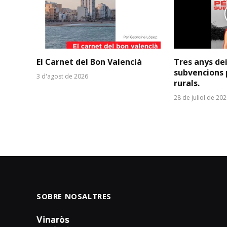
El Carnet del Bon Valencià
Tres anys de
subvencions 
3 d'agost de 2026
rurals.
28 de juliol de 20
SOBRE NOSALTRES