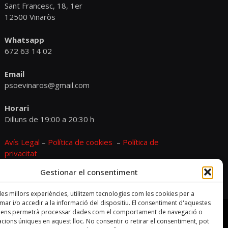
Sant Francesc, 18, 1er
12500 Vinaròs
Whatsapp
672 63 14 02
Email
psoevinaros@gmail.com
Horari
Dilluns de 19:00 a 20:30 h
Avís Legal
–
Política de cookies
–
Política de
privacitat
Gestionar el consentiment
 les millors experiències, utilitzem tecnologies com les cookies per a
r i/o accedir a la informació del dispositiu. El consentiment d'aquestes
s ens permetrà processar dades com el comportament de navegació o
cacions úniques en aquest lloc. No consentir o retirar el consentiment, pot