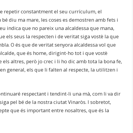
de repetir constantment el seu currículum, el
com bé diu ma mare, les coses es demostren amb fets i
s veu indica que no pareix una alcaldessa que mana,
ue els seus la respecten i de veritat siga vostè la que
a. O és que de veritat senyora alcaldessa vol que
’alcalde, que és home, dirigint-ho tot i que vostè
els altres, però jo crec i li ho dic amb tota la bona fe,
n general, els que li falten al respecte, la utilitzen i
continuaré respectant i tendint-li una mà, com li va dir
siga pel bé de la nostra ciutat Vinaròs. I sobretot,
pte que és important entre nosaltres, que és la