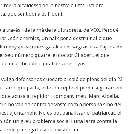
rimera alcaldessa de la nostra ciutat. I valoro
, que sent dona és l’idoni.
 a través i de la mà de la ultradreta, de VOX. Perquè
ari, són enemics, un naix per a destruir allò que
 se li menysprea, que siga alcaldessa gràcies a l’ajuda de
el seu número quatre, el doctor Gilabert, el que
gual de criticable i igual de vergonyós.
vulga defensar es quedarà al saló de plens del dia 23
 i amb qui pacta, este concepte el perd i segurament
 que acusa al regidor i company meu, Marc Albella,
dir, no van en contra de vostè com a persona sinó del
st ajuntament. No es pot banalitzar el patriarcat, el
n són un greu problema social i una lacra contra la
unta amb qui nega la seua existència…