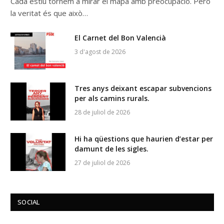
Cada estiu tornem a mirar el mapa amb preocupació. Però
la veritat és que això…
El Carnet del Bon Valencià
3 d'agost de 2026
Tres anys deixant escapar subvencions
per als camins rurals.
28 de juliol de 2026
Hi ha qüestions que haurien d’estar per
damunt de les sigles.
27 de juliol de 2026
SOCIAL