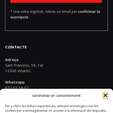
* Una volta registrat, rebràs un email per
confirmar la
suscripció.
CONTACTE
Adreça
Sant Francesc, 18, 1er
12500 Vinaròs
Whatsapp
672 63 14 02
Gestionar el consentiment
Email
psoevinaros@gmail.com
Per a oferir les millors experiències, utilitzem tecnologies com les
cookies per a emmagatzemar i/o accedir a la informació del dispositiu.