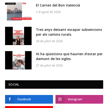
El Carnet del Bon Valencià
3 d'agost de 2026
Tres anys deixant escapar subvencions
per als camins rurals.
28 de juliol de 2026
Hi ha qüestions que haurien d’estar per
damunt de les sigles.
27 de juliol de 2026
SOCIAL
Facebook
Instagram