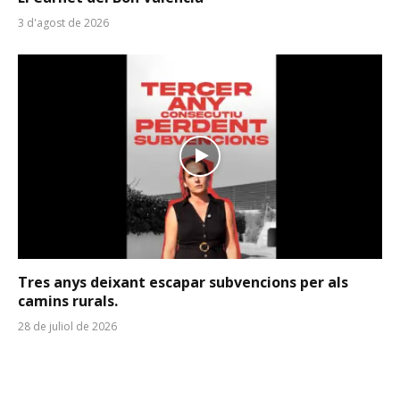
3 d'agost de 2026
Tres anys deixant escapar subvencions per als
camins rurals.
28 de juliol de 2026