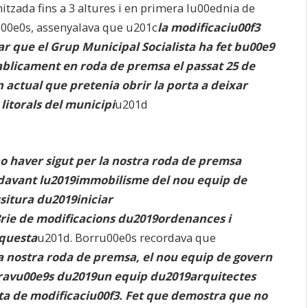
tzada fins a 3 altures i en primera lu00ednia de
u00e0s, assenyalava que u201c
la modificaciu00f3
 que el Grup Municipal Socialista ha fet bu00e9
ablicament en roda de premsa el passat 25 de
n actual que pretenia obrir la porta a deixar
litorals del municipi
u201d
o haver sigut per la nostra roda de premsa
 davant lu2019immobilisme del nou equip de
situra du2019iniciar
rie de modificacions du2019ordenances i
aquesta
u201d. Borru00e0s recordava que
 nostra roda de premsa, el nou equip de govern
 travu00e9s du2019un equip du2019arquitectes
ta de modificaciu00f3. Fet que demostra que no