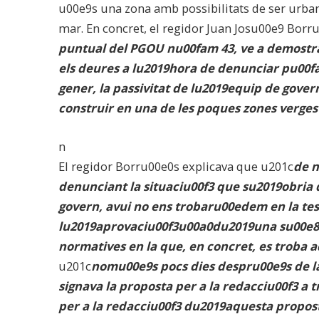
u00e9s una zona amb possibilitats de ser urbani
mar. En concret, el regidor Juan Josu00e9 Borr
puntual del PGOU nu00fam 43, ve a demostrar
els deures a lu2019hora de denunciar pu00f
gener, la passivitat de lu2019equip de gover
construir en una de les poques zones verges 
n
El regidor Borru00e0s explicava que u201c
de n
denunciant la situaciu00f3 que su2019obria
govern, avui no ens trobaru00edem en la tes
lu2019aprovaciu00f3u00a0
du2019una su00e8
normatives en la que, en concret, es troba 
u201c
nomu00e9s pocs dies despru00e9s de la
signava la proposta per a la redacciu00f3 a
per a la redacciu00f3 du2019aquesta propos