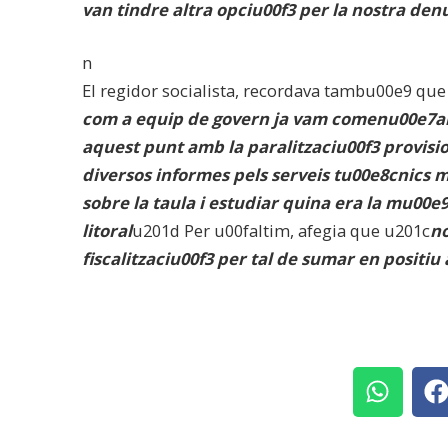
van tindre altra opciu00f3 per la nostra de
n
El regidor socialista, recordava tambu00e9 qu
com a equip de govern ja vam comenu00e7ar 
aquest punt amb la paralitzaciu00f3 provisio
diversos informes pels serveis tu00e8cnics mu
sobre la taula i estudiar quina era la mu00e
litoral
u201d Per u00faltim, afegia que u201c
no
fiscalitzaciu00f3 per tal de sumar en positiu 