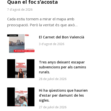
Quan el foc s’acosta
7 d'agost de 2026
Cada estiu tornem a mirar el mapa amb
preocupació. Però la veritat és que això…
El Carnet del Bon Valencià
3 d'agost de 2026
Tres anys deixant escapar
subvencions per als camins
rurals.
28 de juliol de 2026
Hi ha qüestions que haurien
d’estar per damunt de les
sigles.
27 de juliol de 2026