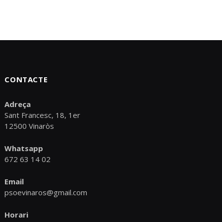
CONTACTE
Adreça
Sant Francesc, 18, 1er
12500 Vinaròs
Whatsapp
672 63 14 02
Email
psoevinaros@gmail.com
Horari