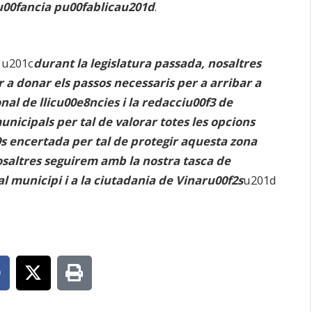
nu00fancia pu00fablicau201d
.
e u201c
durant la legislatura passada, nosaltres
a donar els passos necessaris per a arribar a
nal de llicu00e8ncies i la redacciu00f3 de
nicipals per tal de valorar totes les opcions
9s encertada per tal de protegir aquesta zona
saltres seguirem amb la nostra tasca de
al municipi i a la ciutadania de Vinaru00f2s
u201d