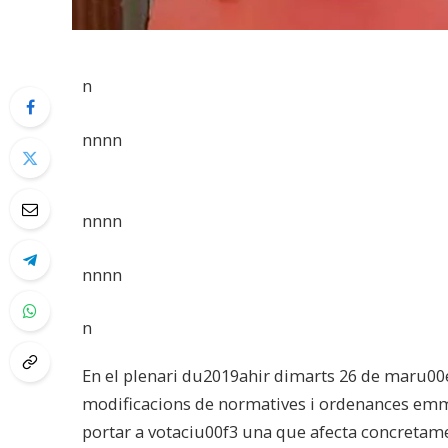
n
nnnn
nnnn
nnnn
n
En el plenari du2019ahir dimarts 26 de maru00e7
modificacions de normatives i ordenances emm
portar a votaciu00f3 una que afecta concretam