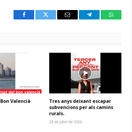
Facebook
Twitter
Email
Telegram
WhatsAp
 Bon Valencià
Tres anys deixant escapar
subvencions per als camins
rurals.
28 de juliol de 2026