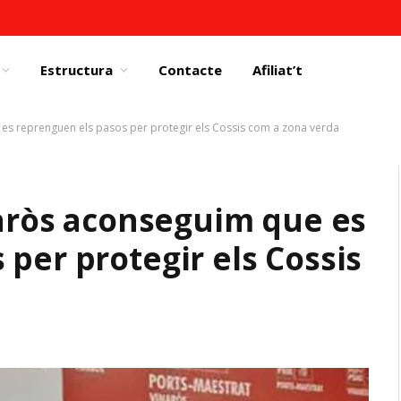
Estructura
Contacte
Afiliat’t
e es reprenguen els pasos per protegir els Cossis com a zona verda
naròs aconseguim que es
per protegir els Cossis