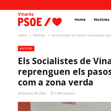
Home
Notícies
Home
Notícies
Els Socialistes de Vinaròs aconseguim qu
»
»
NOTÍCIES
Els Socialistes de Vi
reprenguen els pasos 
com a zona verda
28 de març de 2024
2 Mins Lectura