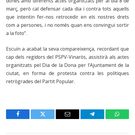
dones amb diferents actes organitzats per al dia 8 de
març, però cal defensar cada dia i contra tots aquells
que intentin fer-nos retrocedir en els nostres drets
com a persones, i no només quan ens convingui sortir
a la foto”.
Escuín a acabat la seva compareixença, recordant que
cap dels regidors del PSPV-Vinaròs, assistirà als actes
organitzats pel Dia de la Dona per l’Ajuntament de la
ciutat, en forma de protesta contra les polítiques
retrògrades del Partit Popular.
Facebook
Twitter
Email
Telegram
WhatsA