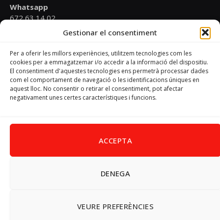
Whatsapp
672 63 14 02
Gestionar el consentiment
Email
psoevinaros@gmail.com
Per a oferir les millors experiències, utilitzem tecnologies com les
cookies per a emmagatzemar i/o accedir a la informació del dispositiu.
El consentiment d'aquestes tecnologies ens permetrà processar dades
Horari
com el comportament de navegació o les identificacions úniques en
Dilluns de 19:00 a 20:30 h
aquest lloc. No consentir o retirar el consentiment, pot afectar
negativament unes certes característiques i funcions.
Avís Legal
–
Política de cookies
–
Política de privacitat
ACCEPTA
DENEGA
Facebook
X
Instagram
Pinterest
(Twitter)
© 2026 PSPV - Vinaròs
VEURE PREFERÈNCIES