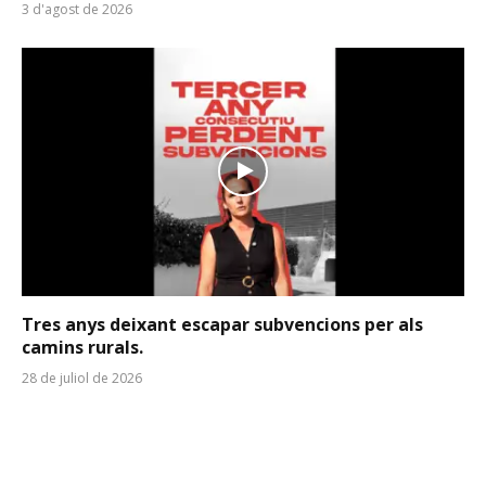
3 d'agost de 2026
Tres anys deixant escapar subvencions per als
camins rurals.
28 de juliol de 2026