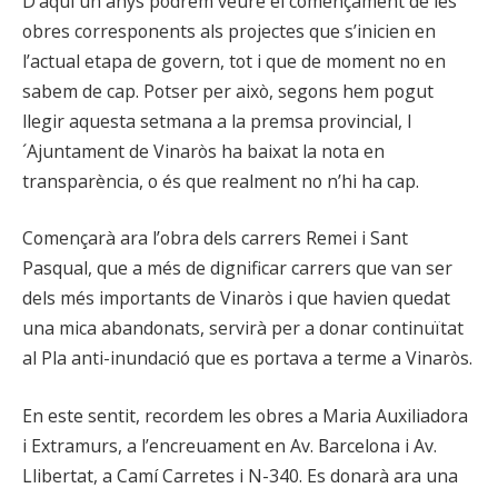
D’aquí un anys podrem veure el començament de les
obres corresponents als projectes que s’inicien en
l’actual etapa de govern, tot i que de moment no en
sabem de cap. Potser per això, segons hem pogut
llegir aquesta setmana a la premsa provincial, l
´Ajuntament de Vinaròs ha baixat la nota en
transparència, o és que realment no n’hi ha cap.
Començarà ara l’obra dels carrers Remei i Sant
Pasqual, que a més de dignificar carrers que van ser
dels més importants de Vinaròs i que havien quedat
una mica abandonats, servirà per a donar continuïtat
al Pla anti-inundació que es portava a terme a Vinaròs.
En este sentit, recordem les obres a Maria Auxiliadora
i Extramurs, a l’encreuament en Av. Barcelona i Av.
Llibertat, a Camí Carretes i N-340. Es donarà ara una