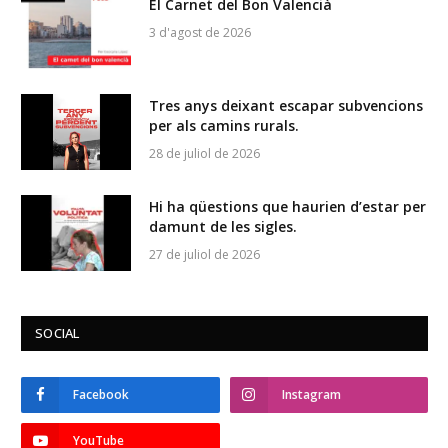
El Carnet del Bon Valencià
3 d'agost de 2026
Tres anys deixant escapar subvencions
per als camins rurals.
28 de juliol de 2026
Hi ha qüestions que haurien d’estar per
damunt de les sigles.
27 de juliol de 2026
SOCIAL
Facebook
Instagram
YouTube