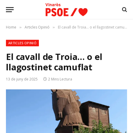
Home
Articles Opinió
El cavall de Troia… o el llagostinet camuflat
»
»
ARTICLES OPINIÓ
El cavall de Troia… o el
llagostinet camuflat
13 de juny de 2025
2 Mins Lectura