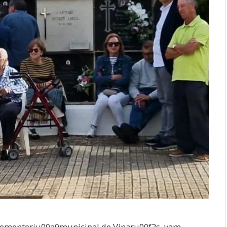
cementeriu00a0municipal de Vinaru00f2s, vam