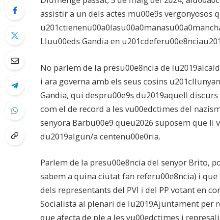
assistir a un dels actes mu00e9s vergonyosos 
u201ctienenu00a0lasu00a0manasu00a0mancha
Lluu00eds Gandia en u201cdeferu00e8nciau201d
No parlem de la presu00e8ncia de lu2019alcald
i ara governa amb els seus cosins u201cllunya
Gandia, qui despru00e9s du2019aquell discurs 
com el de record a les vu00edctimes del nazis
senyora Barbu00e9 queu2026 suposem que li ve
du2019algun/a centenu00e0ria.
Parlem de la presu00e8ncia del senyor Brito, 
sabem a quina ciutat fan referu00e8ncia) i que 
dels representants del PVI i del PP votant en 
Socialista al plenari de lu2019Ajuntament per 
que afecta de ple a les vu00edctimes i represalia