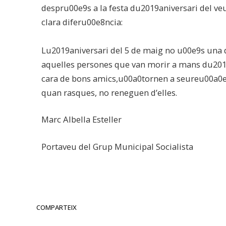
despru00e9s a la festa du2019aniversari del v
clara diferu00e8ncia:
Lu2019aniversari del 5 de maig no u00e9s una d
aquelles persones que van morir a mans du20
cara de bons amics,u00a0tornen a seureu00a0e
quan rasques, no reneguen d’elles.
Marc Albella Esteller
Portaveu del Grup Municipal Socialista
COMPARTEIX