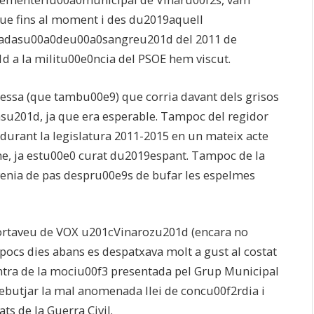
que fins al moment i des du2019aquell
dasu00a0deu00a0sangreu201d del 2011 de
 a la militu00e0ncia del PSOE hem viscut.
essa (que tambu00e9) que corria davant dels grisos
nsu201d, ja que era esperable. Tampoc del regidor
durant la legislatura 2011-2015 en un mateix acte
me, ja estu00e0 curat du2019espant. Tampoc de la
nia de pas despru00e9s de bufar les espelmes
portaveu de VOX u201cVinarozu201d (encara no
pocs dies abans es despatxava molt a gust al costat
contra de la mociu00f3 presentada pel Grup Municipal
rebutjar la mal anomenada llei de concu00f2rdia i
ts de la Guerra Civil.