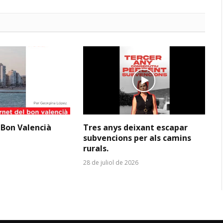
 Bon Valencià
Tres anys deixant escapar
subvencions per als camins
rurals.
28 de juliol de 2026