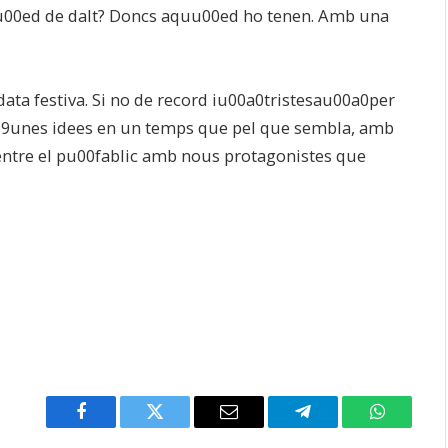
eu00ed de dalt? Doncs aquu00ed ho tenen. Amb una
ata festiva. Si no de record iu00a0tristesau00a0per
19unes idees en un temps que pel que sembla, amb
ntre el pu00fablic amb nous protagonistes que
Facebook
Twitter
Email
Telegram
WhatsAp