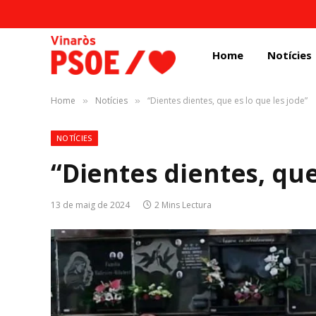
Home
Notícies
Home
Notícies
“Dientes dientes, que es lo que les jode”
»
»
NOTÍCIES
“Dientes dientes, que
13 de maig de 2024
2 Mins Lectura