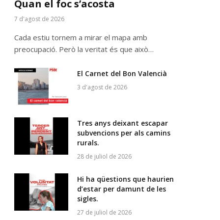
Quan el foc s’acosta
7 d'agost de 2026
Cada estiu tornem a mirar el mapa amb
preocupació. Però la veritat és que això…
El Carnet del Bon Valencià
3 d'agost de 2026
Tres anys deixant escapar
subvencions per als camins
rurals.
28 de juliol de 2026
Hi ha qüestions que haurien
d’estar per damunt de les
sigles.
27 de juliol de 2026