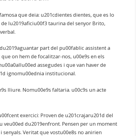
famosa que deia: u201cdientes dientes, que es lo
e lu2019aficiu00f3 taurina del senyor Brito,
verbal.
2019aguantar part del pu00fablic assistent a
c que on hem de focalitzar-nos, u00e9s en els
nu00a0allu00ed assegudes i que van haver de
1d ignomu00ednia institucional.
s lliure. Nomu00e9s faltaria. u00c9s un acte
0fcent exercici: Proven de u201crajaru201d del
seu veu00ed du2019enfront. Pensen per un moment
i senyals. Veritat que vostu00e8s no anirien