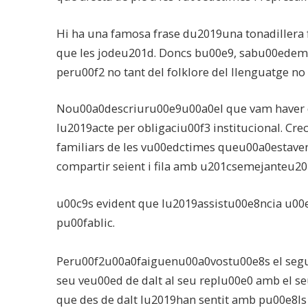
Hi ha una famosa frase du2019una tonadillera 
que les jodeu201d. Doncs bu00e9, sabu00edem d
peru00f2 no tant del folklore del llenguatge no 
Nou00a0descriuru00e9u00a0el que vam haver du
lu2019acte per obligaciu00f3 institucional. Cre
familiars de les vu00edctimes queu00a0estave
compartir seient i fila amb u201csemejanteu20
u00c9s evident que lu2019assistu00e8ncia u00e9
pu00fablic.
Peru00f2u00a0faiguenu00a0vostu00e8s el segu0
seu veu00ed de dalt al seu replu00e0 amb el 
que des de dalt lu2019han sentit amb pu00e8ls 