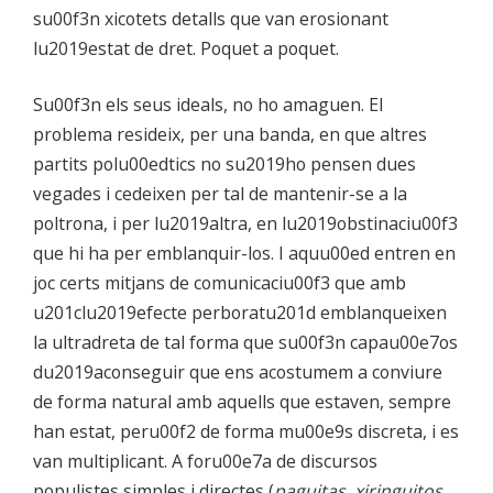
su00f3n xicotets detalls que van erosionant
lu2019estat de dret. Poquet a poquet.
Su00f3n els seus ideals, no ho amaguen. El
problema resideix, per una banda, en que altres
partits polu00edtics no su2019ho pensen dues
vegades i cedeixen per tal de mantenir-se a la
poltrona, i per lu2019altra, en lu2019obstinaciu00f3
que hi ha per emblanquir-los. I aquu00ed entren en
joc certs mitjans de comunicaciu00f3 que amb
u201clu2019efecte perboratu201d emblanqueixen
la ultradreta de tal forma que su00f3n capau00e7os
du2019aconseguir que ens acostumem a conviure
de forma natural amb aquells que estaven, sempre
han estat, peru00f2 de forma mu00e9s discreta, i es
van multiplicant. A foru00e7a de discursos
populistes simples i directes (
paguitas, xiringuitos
,