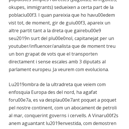
okupes, immigrants) sedueixen a certa part de la
poblaciu00f3. I quan pareixia que ho havu00edem
vist tot, de moment, gir de guiu00f3, apareix un
altre partit tant a la dreta que gairebu00e9
seu2019n surt del plu00e0nol, capitanejat per un
youtuber/influencer/analista que de moment treu
un bon grapat de vots que el transporten
directament i sense escales amb 3 diputats al
parlament europeu. Ja veurem com evoluciona.
Lu2019ombra de la ultradreta que veiem com
enfosquia Europa des del nord, ha agafat
foru00e7a, es va desplau00e7ant poquet a poquet
pel nostre continent, com un abocament de petroli
al mar, conquerint governs i cervells. A Vinaru00f2s
anem aguantant lu2019envestida, com demostren