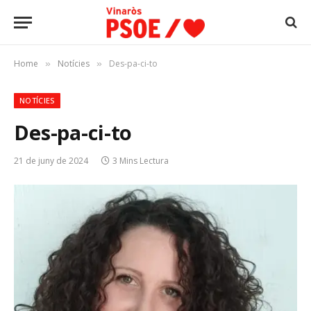
Home
Notícies
Des-pa-ci-to
»
»
NOTÍCIES
Des-pa-ci-to
21 de juny de 2024
3 Mins Lectura