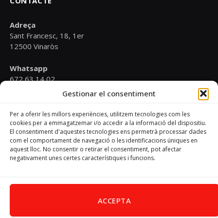
CONTACTE
Adreça
Sant Francesc, 18, 1er
12500 Vinaròs
Whatsapp
672 63 14 02
Gestionar el consentiment
Email
psoevinaros@gmail.com
Per a oferir les millors experiències, utilitzem tecnologies com les
cookies per a emmagatzemar i/o accedir a la informació del dispositiu.
El consentiment d'aquestes tecnologies ens permetrà processar dades
Horari
com el comportament de navegació o les identificacions úniques en
Dilluns de 19:00 a 20:30 h
aquest lloc. No consentir o retirar el consentiment, pot afectar
negativament unes certes característiques i funcions.
Avís Legal
–
Política de cookies
–
Política de privacitat
ACCEPTA