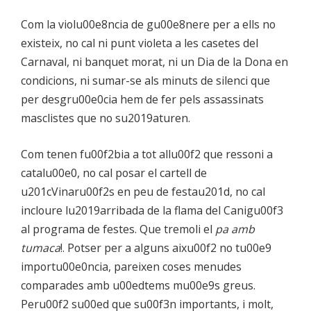
Com la violu00e8ncia de gu00e8nere per a ells no
existeix, no cal ni punt violeta a les casetes del
Carnaval, ni banquet morat, ni un Dia de la Dona en
condicions, ni sumar-se als minuts de silenci que
per desgru00e0cia hem de fer pels assassinats
masclistes que no su2019aturen.
Com tenen fu00f2bia a tot allu00f2 que ressoni a
catalu00e0, no cal posar el cartell de
u201cVinaru00f2s en peu de festau201d, no cal
incloure lu2019arribada de la flama del Canigu00f3
al programa de festes. Que tremoli el
pa amb
tumaca
!. Potser per a alguns aixu00f2 no tu00e9
importu00e0ncia, pareixen coses menudes
comparades amb u00edtems mu00e9s greus.
Peru00f2 su00ed que su00f3n importants, i molt,