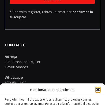
* Una volta registrat, rebràs un email per
confirmar la
suscripció.
CONTACTE
Adreça
Sant Francesc, 18, 1er
12500 Vinaròs
Whatsapp
672 63 14 02
Gestionar el consentiment
Email
psoevinaros@gmail.com
Per a oferir les millors experiències, utilitzem tecnologies com les
cookies per a emmagatzemar i/o accedir a la informació del dispositiu.