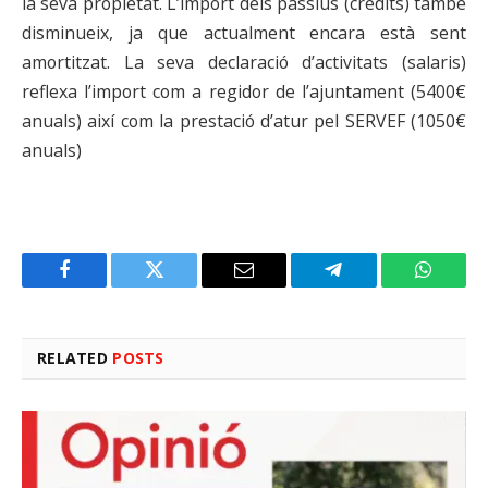
la seva propietat. L’import dels passius (crèdits) també
disminueix, ja que actualment encara està sent
amortitzat. La seva declaració d’activitats (salaris)
reflexa l’import com a regidor de l’ajuntament (5400€
anuals) així com la prestació d’atur pel SERVEF (1050€
anuals)
Facebook
Twitter
Email
Telegram
WhatsA
RELATED
POSTS