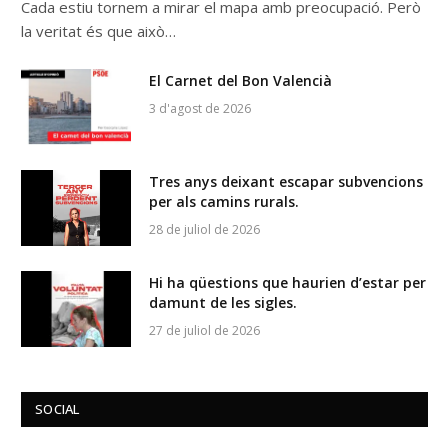
Cada estiu tornem a mirar el mapa amb preocupació. Però
la veritat és que això…
El Carnet del Bon Valencià
3 d'agost de 2026
Tres anys deixant escapar subvencions
per als camins rurals.
28 de juliol de 2026
Hi ha qüestions que haurien d’estar per
damunt de les sigles.
27 de juliol de 2026
SOCIAL